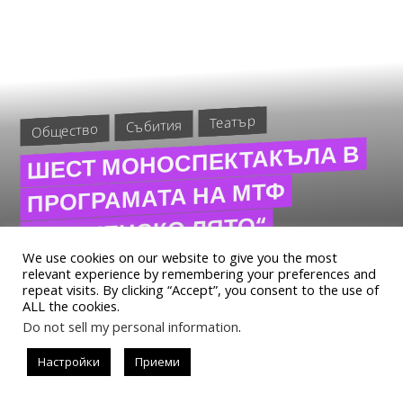
Театър
Събития
Общество
ШЕСТ МОНОСПЕКТАКЪЛА В
ПРОГРАМАТА НА МТФ
„ВАРНЕНСКО ЛЯТО“
We use cookies on our website to give you the most
„Прима Фацие“ , снимка:Павел Червенков Мариус
relevant experience by remembering your preferences and
Куркински, Весела Бабинова, Христо Мутфачиев,
repeat visits. By clicking “Accept”, you consent to the use of
ALL the cookies.
Елена Телбис, Боян Арсов и Димитър...
Do not sell my personal information
.
Настройки
Приеми
READ