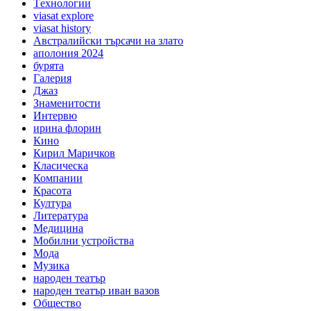
Tехнологии
viasat explore
viasat history
Австралийски търсачи на злато
аполония 2024
бурята
Галерия
Джаз
Знаменитости
Интервю
ирина флорин
Кино
Кирил Маричков
Класическа
Компании
Красота
Култура
Литература
Медицина
Мобилни устройства
Мода
Музика
народен театър
народен театър иван вазов
Общество