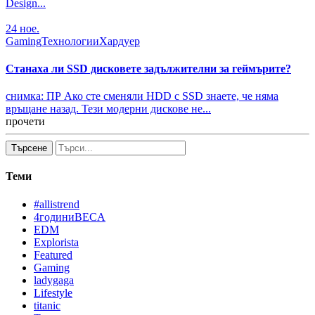
Design...
24
ное.
Gaming
Технологии
Хардуер
Станаха ли SSD дисковете задължителни за геймърите?
снимка: ПР Ако сте сменяли HDD с SSD знаете, че няма
връщане назад. Тези модерни дискове не...
прочети
Търсене
Теми
#allistrend
4годиниBECA
EDM
Explorista
Featured
Gaming
ladygaga
Lifestyle
titanic