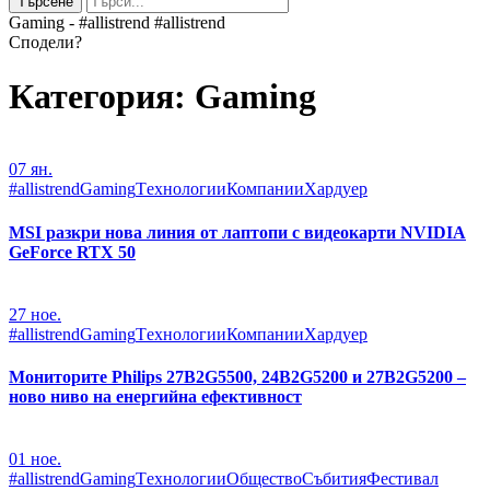
Търсене
Gaming - #allistrend #allistrend
Сподели?
Категория:
Gaming
07
ян.
#allistrend
Gaming
Tехнологии
Компании
Хардуер
MSI разкри нова линия от лаптопи с видеокарти NVIDIA
GeForce RTX 50
27
ное.
#allistrend
Gaming
Tехнологии
Компании
Хардуер
Мониторите Philips 27B2G5500, 24B2G5200 и 27B2G5200 –
ново ниво на енергийна ефективност
01
ное.
#allistrend
Gaming
Tехнологии
Общество
Събития
Фестивал