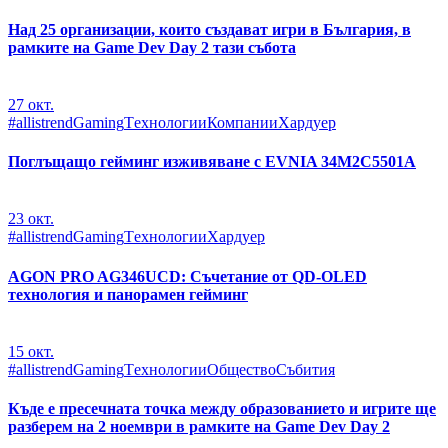
Над 25 организации, които създават игри в България, в
рамките на Game Dev Day 2 тази събота
27
окт.
#allistrend
Gaming
Tехнологии
Компании
Хардуер
Поглъщащо гейминг изживяване с EVNIA 34M2C5501A
23
окт.
#allistrend
Gaming
Tехнологии
Хардуер
AGON PRO AG346UCD: Съчетание от QD-OLED
технология и панорамен гейминг
15
окт.
#allistrend
Gaming
Tехнологии
Общество
Събития
Къде е пресечната точка между образованието и игрите ще
разберем на 2 ноември в рамките на Game Dev Day 2