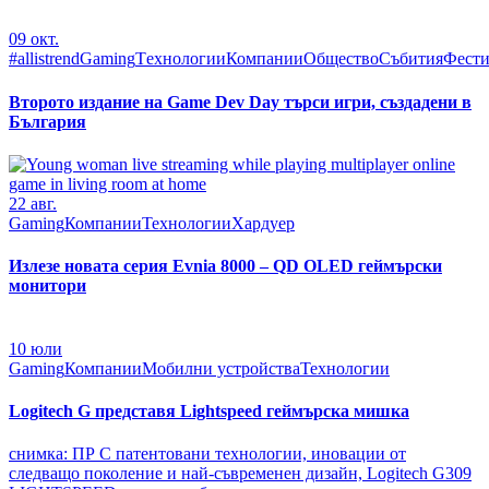
09
окт.
#allistrend
Gaming
Tехнологии
Компании
Общество
Събития
Фести
Второто издание на Game Dev Day търси игри, създадени в
България
22
авг.
Gaming
Компании
Технологии
Хардуер
Излезе новата серия Evnia 8000 – QD OLED геймърски
монитори
10
юли
Gaming
Компании
Мобилни устройства
Технологии
Logitech G представя Lightspeed геймърска мишка
снимка: ПР С патентовани технологии, иновации от
следващо поколение и най-съвременен дизайн, Logitech G309