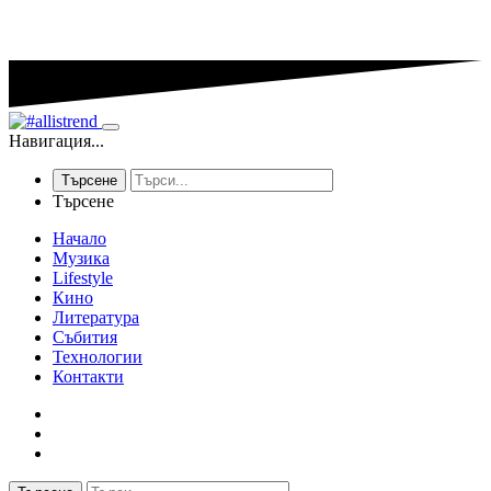
Навигация...
Търсене
Търсене
Начало
Музика
Lifestyle
Кино
Литература
Събития
Технологии
Контакти