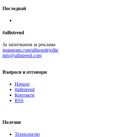
Последвай
#allistrend
За запитвания за реклама
instagram.com/allisondejollie
info@allistrend.com
Въпроси и отговори
Начало
#allistrend
Контакти
RSS
Полезни
Технологии