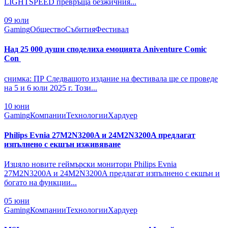
LIGHTSPEED превръща безжичния...
09
юли
Gaming
Общество
Събития
Фестивал
Над 25 000 души споделиха емоцията Aniventure Comic
Con
снимка: ПР Следващото издание на фестивала ще се проведе
на 5 и 6 юли 2025 г. Този...
10
юни
Gaming
Компании
Технологии
Хардуер
Philips Evnia 27M2N3200A и 24M2N3200A предлагат
изпълнено с екшън изживяване
Изцяло новите геймърски монитори Philips Evnia
27M2N3200A и 24M2N3200A предлагат изпълнено с екшън и
богато на функции...
05
юни
Gaming
Компании
Технологии
Хардуер