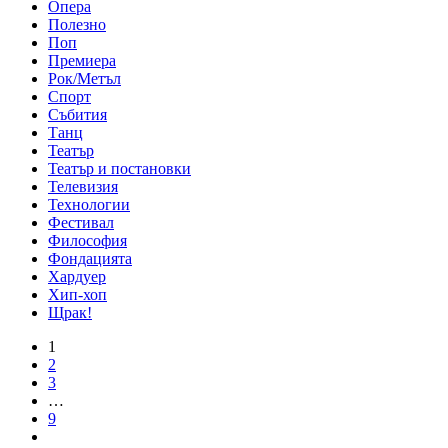
Опера
Полезно
Поп
Премиера
Рок/Метъл
Спорт
Събития
Танц
Театър
Театър и постановки
Телевизия
Технологии
Фестивал
Философия
Фондацията
Хардуер
Хип-хоп
Щрак!
1
2
3
…
9