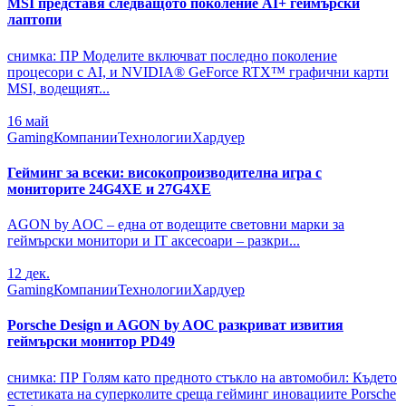
MSI представя следващото поколение AI+ геймърски
лаптопи
снимка: ПР Моделите включват последно поколение
процесори с AI, и NVIDIA® GeForce RTX™ графични карти
MSI, водещият...
16
май
Gaming
Компании
Технологии
Хардуер
Гейминг за всеки: високопроизводителна игра с
мониторите 24G4XE и 27G4XE
AGON by AOC – една от водещите световни марки за
геймърски монитори и IT аксесоари – разкри...
12
дек.
Gaming
Компании
Технологии
Хардуер
Porsche Design и AGON by AOC разкриват извития
геймърски монитор PD49
снимка: ПР Голям като предното стъкло на автомобил: Където
естетиката на суперколите среща гейминг иновациите Porsche