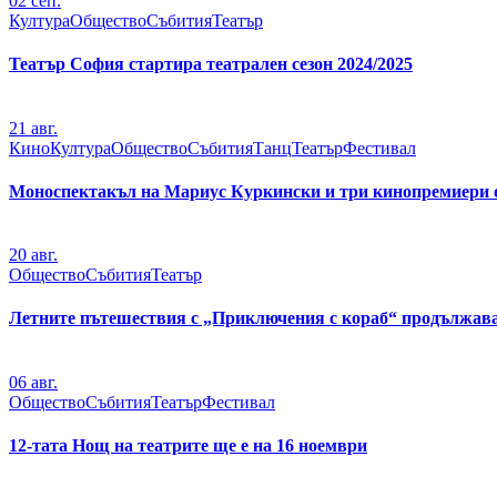
02
сеп.
Култура
Общество
Събития
Театър
Театър София стартира театрален сезон 2024/2025
21
авг.
Кино
Култура
Общество
Събития
Танц
Театър
Фестивал
Моноспектакъл на Мариус Куркински и три кинопремиери о
20
авг.
Общество
Събития
Театър
Летните пътешествия с „Приключения с кораб“ продължават
06
авг.
Общество
Събития
Театър
Фестивал
12-тата Нощ на театрите ще е на 16 ноември