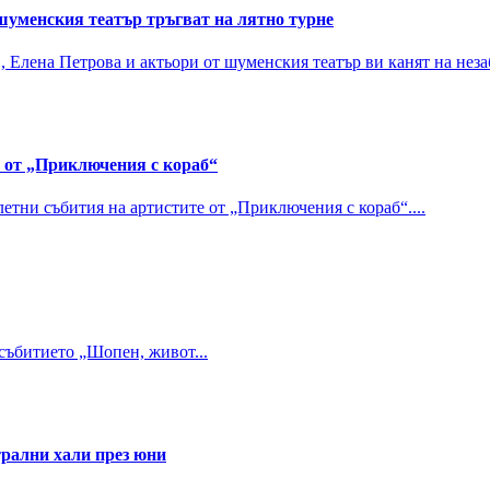
 шуменския театър тръгват на лятно турне
Елена Петрова и актьори от шуменския театър ви канят на неза
 от „Приключения с кораб“
етни събития на артистите от „Приключения с кораб“....
 събитието „Шопен, живот...
трални хали през юни