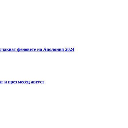
чакват феновете на Аполония 2024
 и през месец август