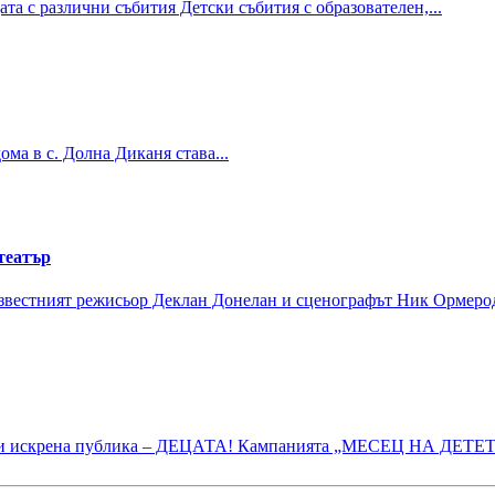
та с различни събития Детски събития с образователен,...
ома в с. Долна Диканя става...
театър
звестният режисьор Деклан Донелан и сценографът Ник Ормерод 
та и искрена публика – ДЕЦАТА! Кампанията „МЕСЕЦ НА ДЕТЕТ