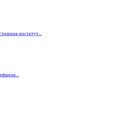
тижния институт...
ефания...