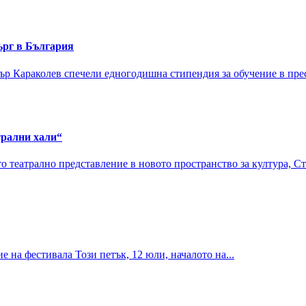
ърг в България
р Караколев спечели едногодишна стипендия за обучение в прес
трални хали“
 театрално представление в новото пространство за култура, Ст
е на фестивала Този петък, 12 юли, началото на...