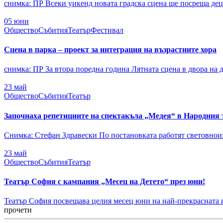
снимка: ПР Всеки уикенд новата градска сцена ще посреща деца
05
юни
Общество
Събития
Театър
Фестивал
Сцена в парка – проект за интеграция на възрастните хора
снимка: ПР За втора поредна година Лятната сцена в двора на д
23
май
Общество
Събития
Театър
Започнаха репетициите на спектакъла „Медея“ в Народния 
Снимка: Стефан Здравески По постановката работят световнои
23
май
Общество
Събития
Театър
Театър София с кампания „Месец на Детето“ през юни!
Театър София посвещава целия месец юни на най-прекрасна
прочети