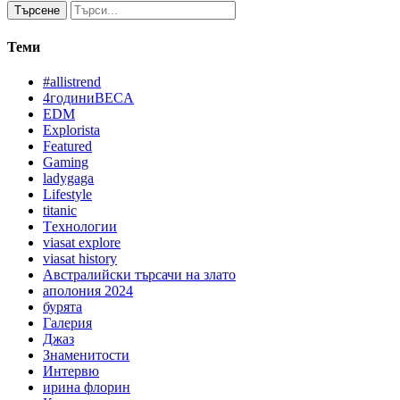
Търсене
Теми
#allistrend
4годиниBECA
EDM
Explorista
Featured
Gaming
ladygaga
Lifestyle
titanic
Tехнологии
viasat explore
viasat history
Австралийски търсачи на злато
аполония 2024
бурята
Галерия
Джаз
Знаменитости
Интервю
ирина флорин