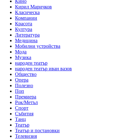
Кино
Кирил Маричков
Класическа
Компании
Красота
Култура
Литература
Медицина
Мобилни устройства
Мода
Музика
народен театър
народен театър иван вазов
Общество
Опера
Полезно
Поп
Премиера
Рок/Метъл
Спорт
Събития
Танц
Театър
Театър и постановки
Телевизия