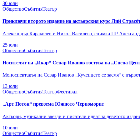
30
юли
Общество
Събития
Театър
Приключи второто издание на актьорския курс Лий Страсб
Александър Караколев и Никол Василева, снимка ПР Александъ
25
юли
Общество
Събития
Театър
Носителят на „Икар“ Севар Иванов гостува на „Сцена Цен
Моноспектакъл на Севар Иванов „Кученцето се засмя“ е първото
13
юли
Общество
Събития
Театър
Фестивал
„Арт Поток“ превзема Южното Черноморие
Актьори, музикални звезди и писатели идват за деветото издани
10
юли
Общество
Събития
Театър