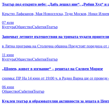
Театър под открито небе: „Дабъ дешил ине“, „Робин Худ“ и
Кръстю Лафазанов, Мая Новоселска, Теди Москов, Ники Илиев, 
07
юли
Култура
Общество
Събития
Театър
Започват летните пътешествия на тримата чудати приятели
в Лятна програма на Столична община Предстоят поредица от л
11
юни
Култура
Общество
Събития
Театър
„Шопен, живот в изгнание“ – рецитал на Силвен Моризе
снимка: ПР На 14 юни от 19:00 ч. в Радио Варна ще се проведе
06
юни
Общество
Събития
Театър
Куклен театър и образователни активности за децата в Цен