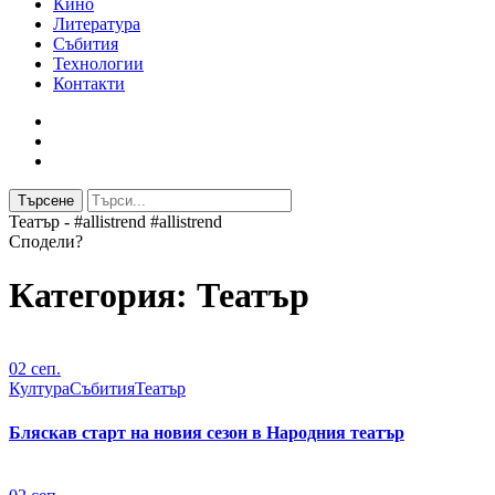
Кино
Литература
Събития
Технологии
Контакти
Търсене
Театър - #allistrend #allistrend
Сподели?
Категория:
Театър
02
сеп.
Култура
Събития
Театър
Бляскав старт на новия сезон в Народния театър