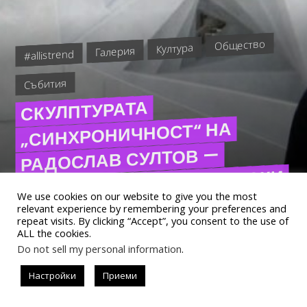
Общество
Култура
Галерия
#allistrend
Събития
СКУЛПТУРАТА
„СИНХРОНИЧНОСТ“ НА
РАДОСЛАВ СУЛТОВ —
ЕДИНСТВЕНИЯТ БЪЛГАРСКИ
We use cookies on our website to give you the most
УЧАСТНИК НА ARTIADE, СЕ
relevant experience by remembering your preferences and
repeat visits. By clicking “Accept”, you consent to the use of
ЗАВЪРНА В БЪЛГАРИЯ
ALL the cookies.
Do not sell my personal information
.
Настройки
Приеми
READ