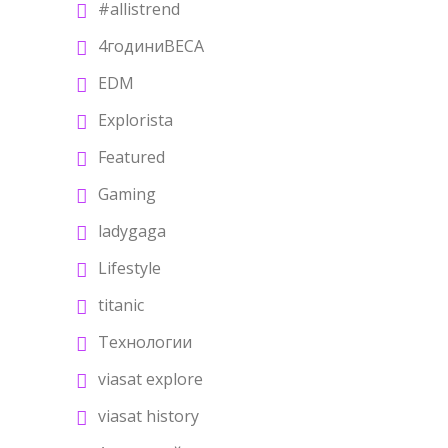
#allistrend
4годиниBECA
EDM
Explorista
Featured
Gaming
ladygaga
Lifestyle
titanic
Tехнологии
viasat explore
viasat history