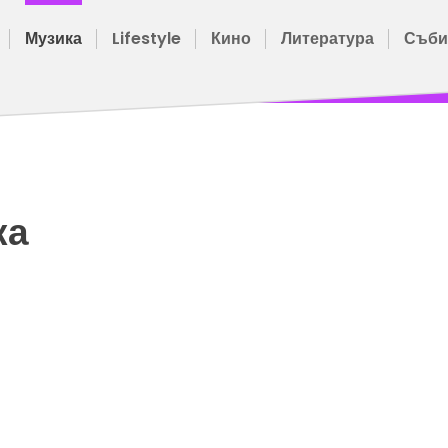
Музика
Lifestyle
Кино
Литература
Съби
ка
09
мар.