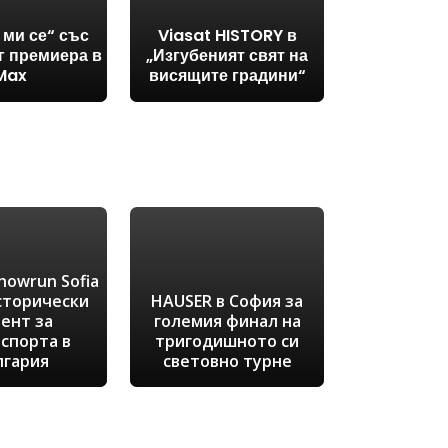
 ми се“ със
Viasat HISTORY в
г премиера в
„Изгубеният свят на
Max
висящите градини“
Showrun Sofia
исторически
HAUSER в София за
ент за
големия финал на
спорта в
тригодишното си
лгария
световно турне