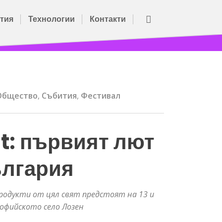
тия
Технологии
Контакти
Общество
,
Събития
,
Фестивал
est: първият лют
ългария
родукти от цял свят предстоят на 13 и
 софийското село Лозен