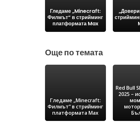
Гледаме „Minecraft:
„Довери
Филмът“ в стрийминг
стриймин
платформата Max
Още по темата
Red Bull 
2025 – 
Гледаме „Minecraft:
мом
Филмът“ в стрийминг
мотор
платформата Max
Бъ