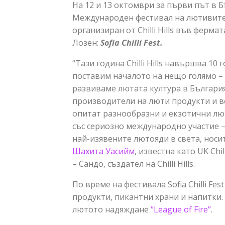
На 12 и 13 октомври за първи път в 
Международен фестивал на лютивите 
организиран от Chilli Hills във ферма
Лозен:
Sofia Chilli Fest.
“Тази година Chilli Hills навършва 10
поставим началото на нещо голямо – S
развиваме лютата култура в България
производители на люти продукти и в
опитат разнообразни и екзотични лю
със сериозно международно участие –
най-изявените лютояди в света, носи
Шахита Уасийм
, известна като UK Ch
– Сандо, създател на Chilli Hills.
По време на фестивала Sofia Chilli Fe
продукти, пикантни храни и напитки.
лютото надяждане
“League of Fire”
.