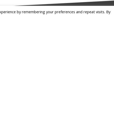
xperience by remembering your preferences and repeat visits. By
instagram.com/allisondejollie
Въпроси и отгово
info@allistrend.com
Начало
#allistrend
Контакти
RSS
тика за "бисквитки"
|
Политика за поверителност и за