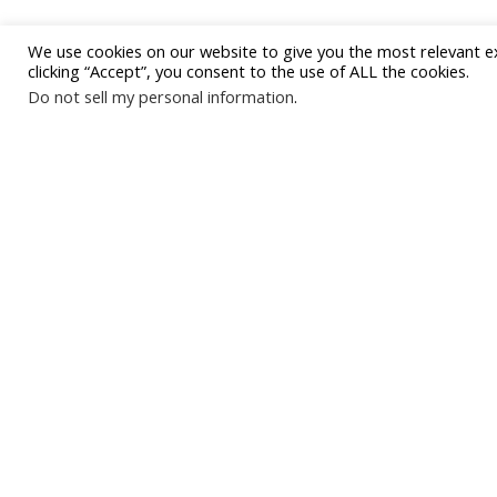
We use cookies on our website to give you the most relevant e
clicking “Accept”, you consent to the use of ALL the cookies.
Do not sell my personal information
.
#allistrend
За запитвания за реклама
allistrend.com © 2017-2026 |
Поли