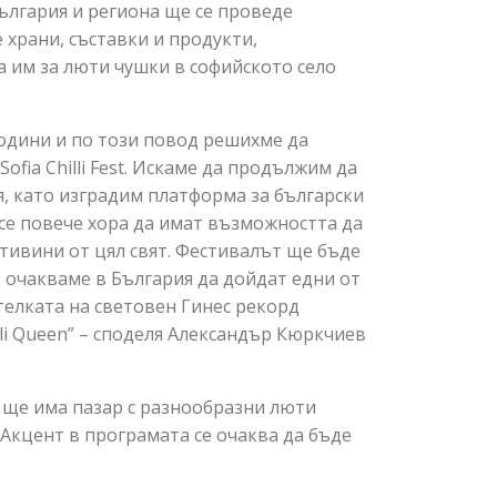
България и региона ще се проведе
храни, съставки и продукти,
та им за люти чушки в софийското село
 години и по този повод решихме да
ofia Chilli Fest. Искаме да продължим да
, като изградим платформа за български
се повече хора да имат възможността да
тивини от цял свят. Фестивалът ще бъде
 очакваме в България да дойдат едни от
телката на световен Гинес рекорд
illi Queen” – споделя Александър Кюркчиев
st ще има пазар с разнообразни люти
 Акцент в програмата се очаква да бъде