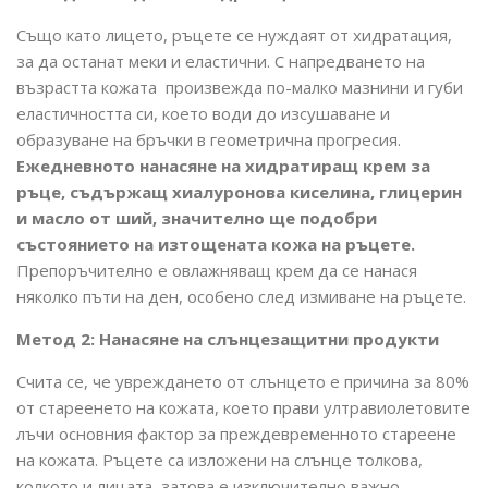
Също като лицето, ръцете се нуждаят от хидратация,
за да останат меки и еластични. С напредването на
възрастта кожата произвежда по-малко мазнини и губи
еластичността си, което води до изсушаване и
образуване на бръчки в геометрична прогресия.
Ежедневното нанасяне на хидратиращ крем за
ръце, съдържащ
хиалуронова киселина, глицерин
и масло от ший, значително ще подобри
състоянието на изтощената кожа на ръцете.
Препоръчително е овлажняващ крем да се нанася
няколко пъти на ден, особено след измиване на ръцете.
Метод 2: Нанасяне на слънцезащитни продукти
Счита се, че увреждането от слънцето е причина за 80%
от стареенето на кожата, което прави ултравиолетовите
лъчи основния фактор за преждевременното стареене
на кожата. Ръцете са изложени на слънце толкова,
колкото и лицата, затова е изключително важно