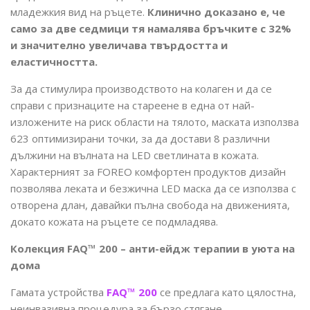
младежкия вид на ръцете.
Клинично доказано е, че
само за две седмици тя намалява бръчките с 32%
и значително увеличава твърдостта и
еластичността.
За да стимулира производството на колаген и да се
справи с признаците на стареене в една от най-
изложените на риск области на тялото, маската използва
623 оптимизирани точки, за да достави 8 различни
дължини на вълната на LED светлината в кожата.
Характерният за FOREO комфортен продуктов дизайн
позволява леката и безжична LED маска да се използва с
отворена длан, давайки пълна свобода на движенията,
докато кожата на ръцете се подмладява.
Колекция FAQ™ 200 – анти-ейдж терапии в уюта на
дома
Гамата устройства
FAQ™ 200
се предлага като цялостна,
неинвазивна процедура за бързо стягане,