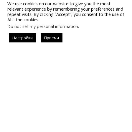
We use cookies on our website to give you the most
relevant experience by remembering your preferences and
repeat visits. By clicking “Accept”, you consent to the use of
ALL the cookies.
Do not sell my personal information
.
Последвай
Настройки
Приеми
#allistrend
За запитвания за реклама
instagram.com/allisondejollie
info@allistrend.com
Въпроси и отговори
Начало