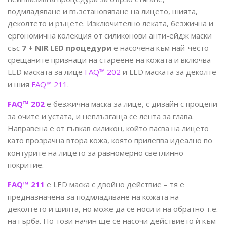
подмладяване и възстановяване на лицето, шията,
деколтето и ръцете. Изключително леката, безжична и
ергономична колекция от силиконови анти-ейдж маски
със
7 + NIR LED процедури
е насочена към най-често
срещаните признаци на стареене на кожата и включва
LED маската за лице
FAQ™ 202
и LED маската за деколте
и шия
FAQ™ 211
.
FAQ™ 202
е безжична маска за лице, с дизайн с процепи
за очите и устата, и неплъзгаща се лента за глава.
Направена е от гъвкав силикон, който пасва на лицето
като прозрачна втора кожа, която прилепва идеално по
контурите на лицето за равномерно светлинно
покритие.
FAQ™ 211
е LED маска с двойно действие – тя е
предназначена за подмладяване на кожата на
деколтето и шията, но може да се носи и на обратно т.е.
на гърба. По този начин ще се насочи действието ѝ към