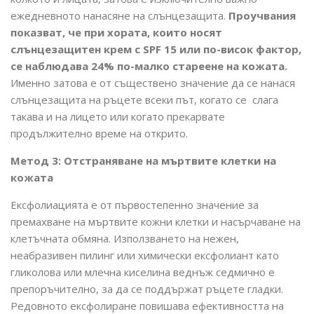
ежедневното нанасяне на слънцезащита.
Проучвания
показват, че при хората, които носят
слънцезащитен крем с SPF 15 или по-висок фактор,
се наблюдава 24% по-малко стареене на кожата.
Именно затова е от съществено значение да се нанася
слънцезащита на ръцете всеки път, когато се слага
такава и на лицето или когато прекарвате
продължително време на открито.
Метод 3: Отстраняване на мъртвите клетки на
кожата
Ексфолиацията е от първостепенно значение за
премахване на мъртвите кожни клетки и насърчаване на
клетъчната обмяна. Използването на нежен,
неабразивен пилинг или химически ексфолиант като
гликолова или млечна киселина веднъж седмично е
препоръчително, за да се поддържат ръцете гладки.
Редовното ексфолиране повишава ефективността на