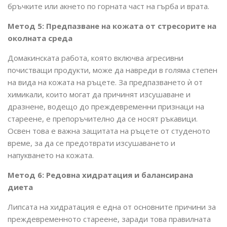
бръчките или акнето по горната част на гърба и врата.
Метод 5: Предпазване на кожата от стресорите на
околната среда
Домакинската работа, която включва агресивни
почистващи продукти, може да навреди в голяма степен
на вида на кожата на ръцете. За предпазването ѝ от
химикали, които могат да причинят изсушаване и
дразнене, водещо до преждевременни признаци на
стареене, е препоръчително да се носят ръкавици.
Освен това е важна защитата на ръцете от студеното
време, за да се предотврати изсушаването и
напукването на кожата.
Метод 6: Редовна хидратация и балансирана
диета
Липсата на хидратация е една от основните причини за
преждевременното стареене, заради това правилната