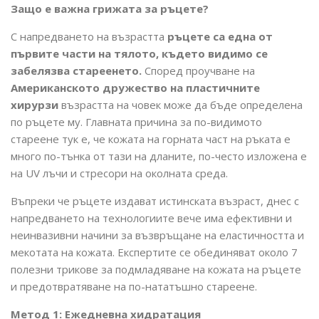
Защо е важна грижата за ръцете?
С напредването на възрастта
ръцете са една от
първите части на тялото, където видимо се
забелязва стареенето.
Според проучване на
Американското дружество на пластичните
хирурзи
възрастта на човек може да бъде определена
по ръцете му. Главната причина за по-видимото
стареене тук е, че кожата на горната част на ръката е
много по-тънка от тази на дланите, по-често изложена е
на UV лъчи и стресори на околната среда.
Въпреки че ръцете издават истинската възраст, днес с
напредването на технологиите вече има ефективни и
неинвазивни начини за възвръщане на еластичността и
мекотата на кожата. Експертите се обединяват около 7
полезни трикове за подмладяване на кожата на ръцете
и предотвратяване на по-нататъшно стареене.
Метод 1: Ежедневна хидратация