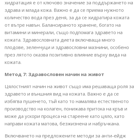
хидратация е от ключово значение за поддържането на
здрава и млада кожа. Важно е да се приема нужното
количество вода през деня, за да се хидратира кожата
от вътре навън. Балансираното хранене, богато на
витамини и минерали, също подпомага здравето на
кожата. Здравословната диета включваща много
плодове, зеленчуци и здравословни мазнини, особено
през лятото оказва позитивно влияние върху вида на
кожата.
Метод 7: Здравословен начин на живот
Цялостният начин на живот също има решаваща роля за
здравето и външния вид на кожата. Важно е да се
избягва пушенето, тъй като то намалява естественото
производство на колаген, понижава притока на кръв и
може да ускори процеса на стареене като цяло, като
направи кожата матова, безжизнена и набръчкана.
Включването на предложените методи за анти-ейдж