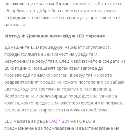
овлажняващите и антиейджинг кремове, тъй като те се
абсорбират по-добре без слоя мъртви клетки, които
затрудняват проникването на продукта през слоевете
на кожата.
Метод 4: Домашна анти-ейдж LED терапия
Домашните LED процедури набират популярност,
поради голямата ефективност на уредите и
безупречните резултати. След навлизането в средата на
20-е години, човешкият организъм започва да
произвежда по-малко колаген, в резултат на което
оздравителният процес на кожата постепенно се забавя.
Светодиодната светлинна терапия е неинвазивна,
безболезнена и релаксираща процедура за грижа за
кожата, която предлага множество невероятни ползи за
свързаните със стареенето на кожата проблеми.
LED маската за ръце
FAQ™ 221
на FOREO е
предназначена за подмладяване и възстановяване на