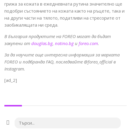
грижа за кожата в ежедневната рутина значително ще
подобри състоянието на кожата както на ръцете, така и
на други части на тялото, податливи на стресорите от
заобикалящата ни среда.
В България продуктите на FOREO могат да бъдат
закупени от
douglas.bg
,
notino.bg
и
foreo.com
.
За да научите още интересна информация за марката
FOREO и подбранда FAQ, последвайте @foreo_official в
Instagram.
[ad_2]