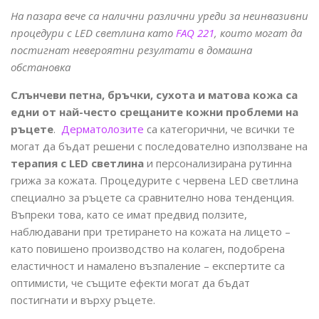
На пазара вече са налични различни уреди за неинвазивни
процедури с LED светлина като
FAQ 221
, които могат да
постигнат невероятни резултати в дoмашна
обстановка
Слънчеви петна, бръчки, сухота и матова кожа са
едни от най-често срещаните кожни проблеми на
ръцете
.
Дерматолозите
са категорични, че всички те
могат да бъдат решени с последователно използване на
терапия с LED светлина
и персонализирана рутинна
грижа за кожата. Процедурите с червена LED светлина
специално за ръцете са сравнително нова тенденция.
Въпреки това, като се имат предвид ползите,
наблюдавани при третирането на кожата на лицето –
като повишено производство на колаген, подобрена
еластичност и намалено възпаление – експертите са
оптимисти, че същите ефекти могат да бъдат
постигнати и върху ръцете.