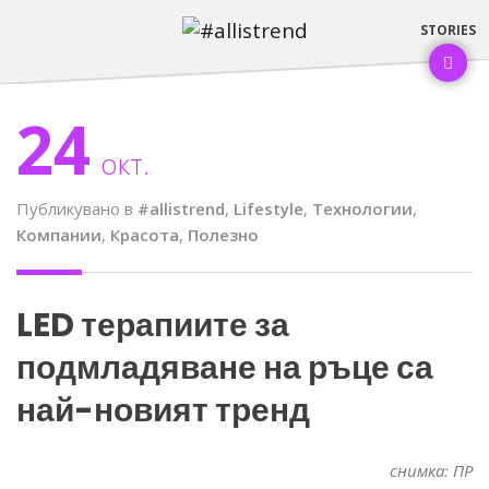
24
окт.
Публикувано в
#allistrend
,
Lifestyle
,
Tехнологии
,
Компании
,
Красота
,
Полезно
LED терапиите за
подмладяване на ръце са
най-новият тренд
снимка: ПР