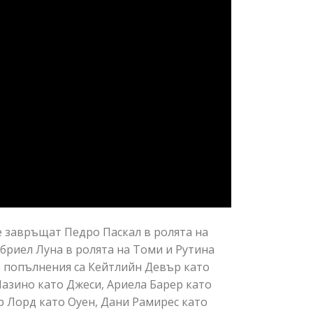
се завръщат Педро Паскал в ролята на
абриел Луна в ролята на Томи и Рутина
е попълнения са Кейтлийн Девър като
Мазино като Джеси, Ариела Барер като
р Лорд като Оуен, Дани Рамирес като