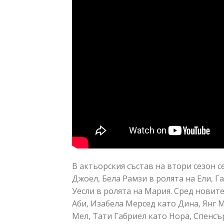
В актьорския състав на втори сезон 
Джоел, Бела Рамзи в ролята на Ели, Г
Уесли в ролята на Мария. Сред новит
Аби, Изабела Мерсед като Дина, Янг 
Мел, Тати Габриел като Нора, Спенсъ