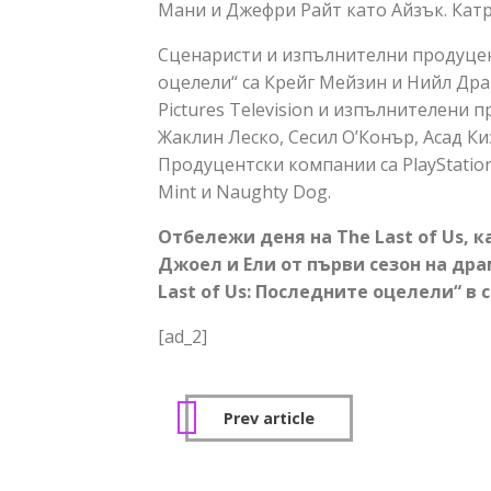
Мани и Джефри Райт като Айзък. Катри
Сценаристи и изпълнителни продуцент
оцелели“ са Крейг Мейзин и Нийл Дра
Pictures Television и изпълнителени
Жаклин Леско, Сесил О’Конър, Асад Ки
Продуцентски компании са PlayStation
Mint и Naughty Dog.
Отбележи деня на The Last of Us, 
Джоел и Ели от първи сезон на дра
Last of Us: Последните оцелели“ в
[ad_2]
Prev article