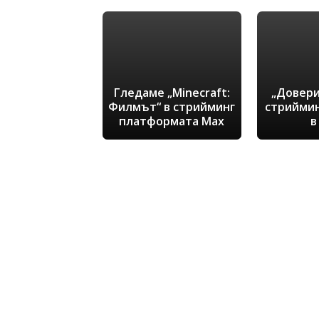
Гледаме „Minecraft:
„Довери
Филмът“ в стрийминг
стрийми
платформата Max
в