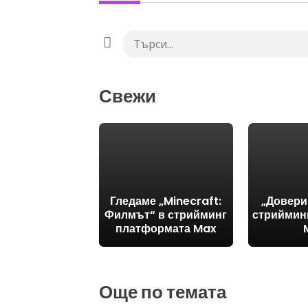
Свежи
Гледаме „Minecraft:
„Довери
Филмът“ в стрийминг
стриймин
платформата Max
Още по темата