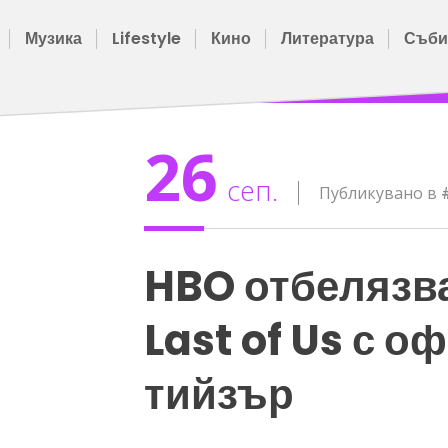
Музика
Lifestyle
Кино
Литература
Съби
26
сеп.
Публикувано в
HBO отбелязва
Last of Us с 
тийзър