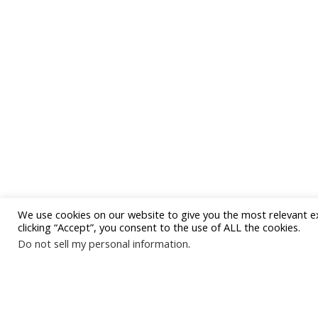
We use cookies on our website to give you the most relevant e
clicking “Accept”, you consent to the use of ALL the cookies.
Do not sell my personal information
.
#allistrend
За запитвания за реклама