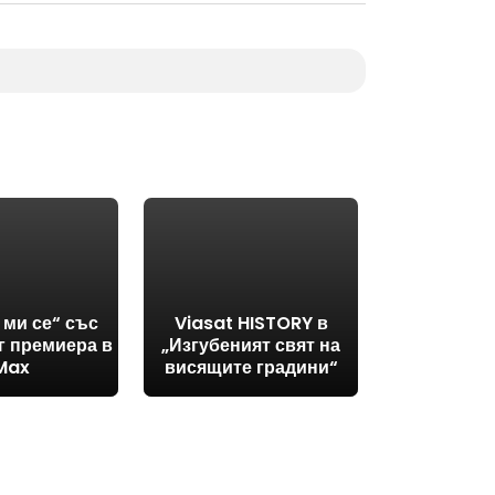
 ми се“ със
Viasat HISTORY в
г премиера в
„Изгубеният свят на
Max
висящите градини“