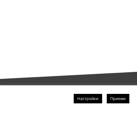
Настройки
Приеми
Последвай
ри
Полезни