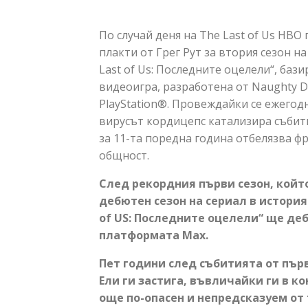
По случай деня на The Last of Us HB
плакти от Грег Рут за втория сезон н
Last of Us: Последните оцелели“, ба
видеоигра, разработена от Naughty 
PlayStation®. Провеждайки се ежегодн
вирусът кордицепс катализира събития
за 11-та поредна година отбелязва ф
общност.
След рекордния първи сезон, койт
дебютен сезон на сериал в историят
of US: Последните оцелели“ ще деб
платформата Max.
Пет години след събитията от пър
Ели ги застига, въвличайки ги в к
още по-опасен и непредсказуем от т