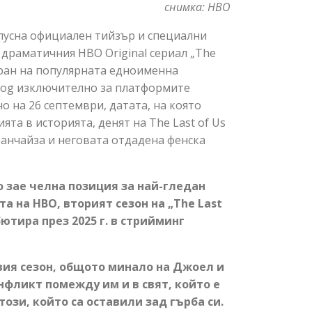
снимка: HBO
O пусна официален тийзър и специални
а драматичния HBO Original сериал „The
зиран на популярната едноименна
Dog изключително за платформите
о на 26 септември, датата, на която
та в историята, денят на The Last of Us
ранчайза и неговата отдадена фенска
о зае челна позиция за най-гледан
а на HBO, вторият сезон на „The Last
ютира през 2025 г. в стрийминг
вия сезон, общото минало на Джоел и
онфликт помежду им и в свят, който е
ози, който са оставили зад гърба си.