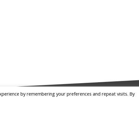
xperience by remembering your preferences and repeat visits. By
instagram.com/allisondejollie
Въпроси и отгово