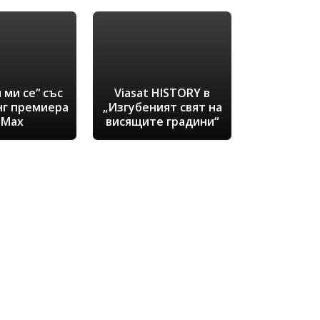
 ми се“ със
Viasat HISTORY в
нг премиера
„Изгубеният свят на
 Max
висящите градини“