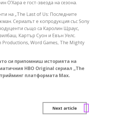
н О’Хара е гост-звезда на сезона.
и на „The Last of Us: Последните
кман. Сериалът е копродукция със Sony
 продуценти също са Каролин Щраус,
зилбаш, Картър Суон и Евън Уелс.
 Productions, Word Games, The Mighty
като си припомниш историята на
матичния HBO Original сериал „The
 стрийминг платформата Max.
Next article