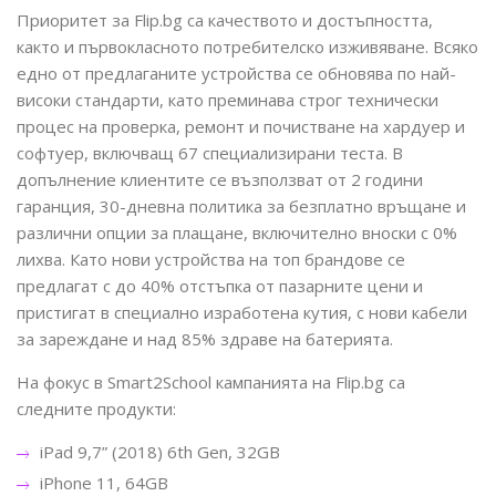
Приоритет за Flip.bg са качеството и достъпността,
както и първокласното потребителско изживяване. Всяко
едно от предлаганите устройства се обновява по най-
високи стандарти, като преминава строг технически
процес на проверка, ремонт и почистване на хардуер и
софтуер, включващ 67 специализирани теста. В
допълнение клиентите се възползват от 2 години
гаранция, 30-дневна политика за безплатно връщане и
различни опции за плащане, включително вноски с 0%
лихва. Като нови устройства на топ брандове се
предлагат с до 40% отстъпка от пазарните цени и
пристигат в специално изработена кутия, с нови кабели
за зареждане и над 85% здраве на батерията.
На фокус в Smart2School кампанията на Flip.bg са
следните продукти:
iPad 9,7” (2018) 6th Gen, 32GB
iPhone 11, 64GB