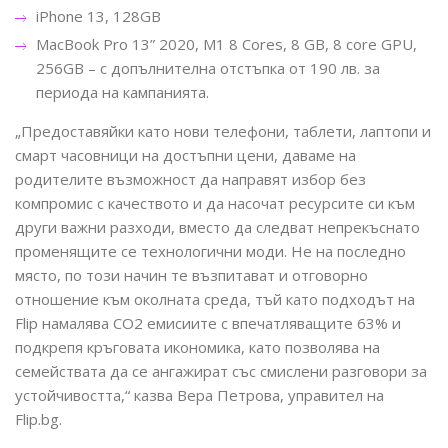
iPhone 13, 128GB
MacBook Pro 13” 2020, M1 8 Cores, 8 GB, 8 core GPU,
256GB – с допълнителна отстъпка от 190 лв. за
периода на кампанията.
„Предоставяйки като нови телефони, таблети, лаптопи и
смарт часовници на достъпни цени, даваме на
родителите възможност да направят избор без
компромис с качеството и да насочат ресурсите си към
други важни разходи, вместо да следват непрекъснато
променящите се технологични моди. Не на последно
място, по този начин те възпитават и отговорно
отношение към околната среда, тъй като подходът на
Flip намалява CO2 емисиите с впечатляващите 63% и
подкрепя кръговата икономика, като позволява на
семействата да се ангажират със смислени разговори за
устойчивостта,“ казва Вера Петрова, управител на
Flip.bg.