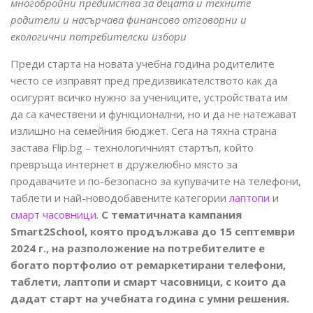
многобройни предимства за децата и техните
родители и насърчава финансово отговорни и
екологични потребителски избори
Преди старта на новата учебна година родителите
често се изправят пред предизвикателството как да
осигурят всичко нужно за учениците, устройствата им
да са качествени и функционални, но и да не натежават
излишно на семейния бюджет. Сега на тяхна страна
застава Flip.bg – технологичният стартъп, който
превръща интернет в дружелюбно място за
продавачите и по-безопасно за купувачите на телефони,
таблети и най-новодобавените категории
лаптопи
и
смарт часовници
.
С тематичната кампания
Smart2School, която продължава до 15 септември
2024 г., на разположение на потребителите е
богато портфолио от ремаркетирани телефони,
таблети, лаптопи и смарт часовници, с които да
дадат старт на учебната година с умни решения.