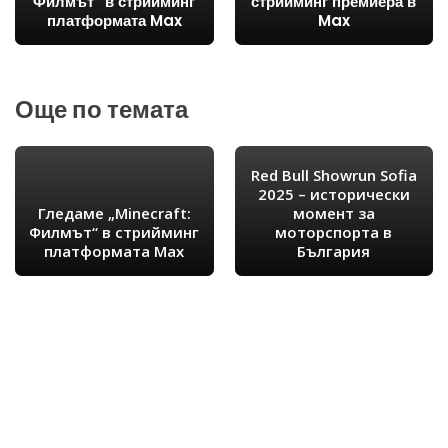
Филмът“ в стрийминг
стрийминг премиера в
платформата Max
Max
Още по темата
Red Bull Showrun Sofia
2025 – исторически
Гледаме „Minecraft:
момент за
Филмът“ в стрийминг
моторспорта в
платформата Max
България