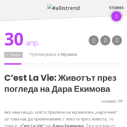
30
апр.
Публикувано в
Музика
Видео
C’est La Vie: Животът през
погледа на Дара Екимова
снимка: ПР
Ако има нещо, което прилича на музикален „наръчник“
за това как да преминаваме с лекота през живота, то
това е
„C’est La Vie“
на
Дара Екимова
. Тя е и една от