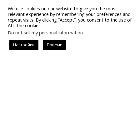
We use cookies on our website to give you the most
relevant experience by remembering your preferences and
repeat visits. By clicking “Accept”, you consent to the use of
ALL the cookies.
Do not sell my personal information
.
Последвай
Настройки
Приеми
#allistrend
За запитвания за реклама
instagram.com/allisondejollie
info@allistrend.com
Въпроси и отговори