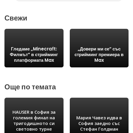
Свежи
Гледаме „Minecraft:
„Довери ми се“ със
Филмът“ в стрийминг
стрийминг премиера в
платформата Max
Max
Още по темата
HAUSER в София за
големия финал на
Мария Чавез идва в
тригодишното си
София заедно със
световно турне
Стефан Голдман