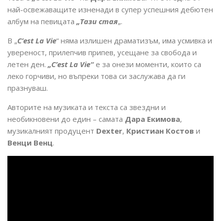
най-освежаващите изненади в супер успешния дебютен
албум на певицата
„Тази стая
„.
В „
C’est La Vie
“ няма излишен драматизъм, има усмивка и
увереност, прилепчив припев, усещане за свобода и
летен ден.
„C’est La Vie“
е за онези моменти, които са
леко горчиви, но въпреки това си заслужава да ги
празнуваш.
Авторите на музиката и текста са звездни и
необикновени до един – самата
Дара Екимова
,
музикалният продуцент
Dexter
,
Кристиан Костов
и
Венци Венц
.