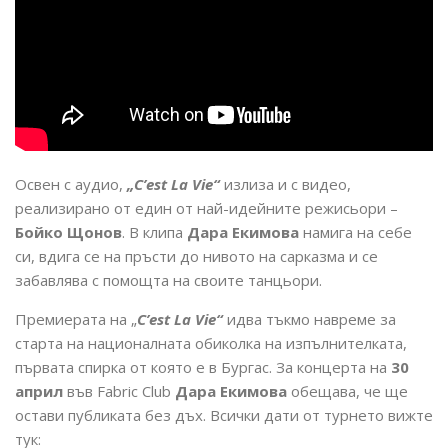
Освен с аудио,
„C’est La Vie“
излиза и с видео,
реализирано от един от най-идейните режисьори –
Бойко Щонов
. В клипа
Дара Екимова
намига на себе
си, вдига се на пръсти до нивото на сарказма и се
забавлява с помощта на своите танцьори.
Премиерата на „
C’est La Vie“
идва тъкмо навреме за
старта на националната обиколка на изпълнителката,
първата спирка от която е в Бургас. За концерта на
30
април
във Fabric Club
Дара Екимова
обещава, че ще
остави публиката без дъх. Всички дати от турнето вижте
тук: