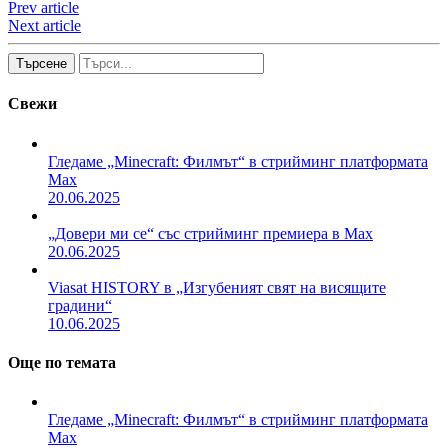
Prev article
Next article
Търсене
Свежи
Гледаме „Minecraft: Филмът“ в стрийминг платформата
Max
20.06.2025
„Довери ми се“ със стрийминг премиера в Max
20.06.2025
Viasat HISTORY в „Изгубеният свят на висящите
градини“
10.06.2025
Още по темата
Гледаме „Minecraft: Филмът“ в стрийминг платформата
Max