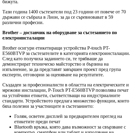
бижута.
Тази година 1400 състезатели под 23 години от повече от 70
държави се събраха в Лион, за да се съревновават в 59
различни професии.
Brother – доставчик на оборудване за състезанието по
електроинсталации
Brother осигури етикетиращи устройства P-touch PT-
E560BTVP за състезателите в категорията електроинсталации.
След като получиха заданието си, те трябваше да
демонстрират техническо майсторство и бързина на
изпълнение, за да представят завършен проект пред група
експерти, отговорни за оценяване на резултатите.
Създаден за професионалисти в областта на електрическите и
мрежови инсталации, P-Touch PT-E560BTVP позволява печат
на устойчиви етикети, съответстващи на индустриалните
стандарти. Устройството предлага множество функции, които
бяха полезни за участниците в състезанието:
Голям, осветен дисплей за предварителен преглед на
етикетите преди печат
Bluetooth връзка, която дава възможност за свързване с
компютър, смартфон или таблет и използване на