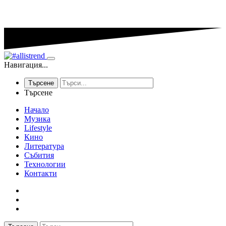
Навигация...
Търсене
Търсене
Начало
Музика
Lifestyle
Кино
Литература
Събития
Технологии
Контакти