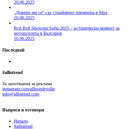
20.06.2025
„Довери ми се“ със стрийминг премиера в Max
20.06.2025
Red Bull Showrun Sofia 2025 – исторически момент за
моторспорта в България
10.06.2025
Последвай
#allistrend
За запитвания за реклама
instagram.com/allisondejollie
info@allistrend.com
Въпроси и отговори
Начало
#allistrend