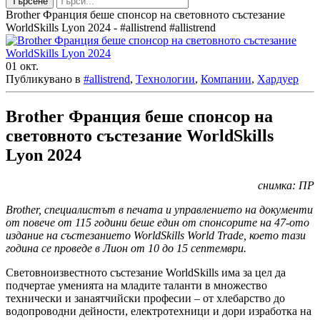
Търсене
Brother Франция беше спонсор на световното състезание
WorldSkills Lyon 2024 - #allistrend #allistrend
01
окт.
Публикувано в
#allistrend
,
Tехнологии
,
Компании
,
Хардуер
Brother Франция беше спонсор на
световното състезание WorldSkills
Lyon 2024
снимка: ПР
Brother, специалистът в печата и управлението на документи
от повече от 115 години беше един от спонсорите на 47-ото
издание на състезанието WorldSkills World Trade, което тази
година се проведе в Лион от 10 до 15 септември.
Световноизвестното състезание WorldSkills има за цел да
подчертае уменията на младите таланти в множество
технически и занаятчийски професии – от хлебарство до
водопроводни дейности, електротехници и дори изработка на