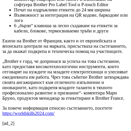
софтуера Brother Pro Label Tool и P-touch Editor
Печат на издръжливи етикети до 24 мм ширина
Възможност за интеграция на QR кодове, баркодове или
лога
6 „бързи“ клавиша за лесно създаване на етикети за
кабели, блокове, термосвиваеми тръби и други
Екипи на Brother от Франция, както и от европейската и
японската централи на марката, присъстваха на състезанието,
за да окажат подкрепа и техническа помощ на участниците.
„Brother е горд, че допринася за успеха на това състезание,
като предоставя високотехнологични инструменти, които
отговарят на нуждите на младите електротехници и улесняват
ежедневната им работа. Чрез това събитие Brother затвърждава
своята ангажираност към отличното изпълнение и
иновациите, като подкрепя младите таланти в тяхното
професионално развитие и признание“- коментира Мари
Бруно, продуктов мениджър за етикетиране в Brother France.
За повече информация относно състезанието, посетете
https://worldskills2024.com/
[ad_2]