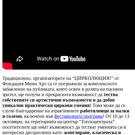
Традиционно, организаторите на “ЦИРКОЛЮЦИЯ!” от
Фондация Мини Арт са се погрижили за комплексното
забавление на публиката, която освен в ролята на пасивен
зрител, ще получи и прекрасната възможност да
тества
собствените си артистични възможности и да добие
уникални практически циркови умения!
Това може да се
случи благодарение на атрактивните
работилници за малки
и големи
, включени във
фестивалната програма
! От 10 до 13
октомври, на територията на център “Топлоцентрала”
посетителите ще имат възможност да тестват уменията си в
интересни дисциплини като:
жонглиране, класическа и