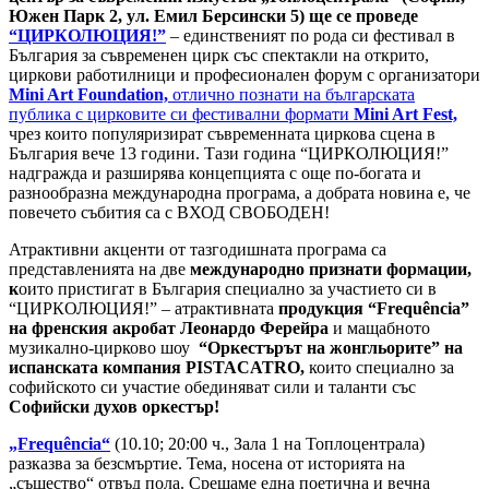
Южен Парк 2, ул. Емил Берсински 5) ще се проведе
“ЦИРКОЛЮЦИЯ!”
– единственият по рода си фестивал в
България за съвременен цирк със спектакли на открито,
циркови работилници и професионален форум с организатори
Mini Art Foundation,
отлично познати на българската
публика с цирковите си фестивални формати
Mini Art Fest,
чрез които популяризират съвременната циркова сцена в
България вече 13 години. Тази година “ЦИРКОЛЮЦИЯ!”
надгражда и разширява концепцията с още по-богата и
разнообразна международна програма, а добрата новина е, че
повечето събития са с ВХОД СВОБОДЕН!
Атрактивни акценти от тазгодишната програма са
представленията на две
международно признати формации,
к
оито пристигат в България специално за участието си в
“ЦИРКОЛЮЦИЯ!” – атрактивната
продукция “Frequência”
на френския акробат Леонардо Ферейра
и мащабното
музикално-цирково шоу
“Оркестърът на жонгльорите” на
испанската компания PISTACATRO,
които специално за
софийското си участие обединяват сили и таланти със
Софийски духов оркестър!
„Frequência“
(10.10; 20:00 ч., Зала 1 на Топлоцентрала)
разказва за безсмъртие. Тема, носена от историята на
„същество“ отвъд пола. Срещаме една поетична и вечна