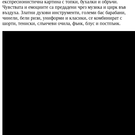
експресионистична картина с топки, бухалки и обръчи.
Чувствата и емоциите са предадени чрез музика и цирк във
въздуха. Златни духови инструменти, големи бас барабани,
чинели, бели ризи, униформи и класики, се комбинират с
шорти, тениски, слънчеви очила, фънк, блус и постпънк.