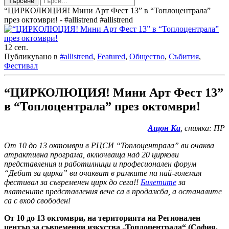
Търсене
“ЦИРКОЛЮЦИЯ! Мини Арт Фест 13” в “Топлоцентрала”
през октомври! - #allistrend #allistrend
12
сеп.
Публикувано в
#allistrend
,
Featured
,
Общество
,
Събития
,
Фестивал
“ЦИРКОЛЮЦИЯ! Мини Арт Фест 13”
в “Топлоцентрала” през октомври!
Ащон Ка
, снимка: ПР
От 10 до 13 октомври в РЦСИ “Топлоцентрала” ви очаква
атрактивна програма, включваща над 20 циркови
представления и работилници и професионален форум
“Дебат за цирка” ви очакват в рамките на най-големия
фестивал за съвременен цирк до сега!!
Билетите
за
платените представления вече са в продажба, а останалите
са с вход свободен!
От 10 до 13 октомври, на територията на Регионален
център за съвременни изкуства „Топлоцентрала“ (София,