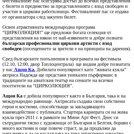
Фестивалният пас осигурява достъп до всички представления
с билети и предимство за представленията с вход свободен и
участие в циркови работилници. Фестивалният пас се издава
от организатора след закупен билет.
Освен атрактивната международна програма
“ЦИРКОЛЮЦИЯ!” ще предложи богата селекция от
представления на някои от най-изявените и добре познати
български професионални циркови артисти с вход
свободен
(посещението за зрители е на принципа на дарения).
Сред българските попълнения в програмата на фестивала
(12.10, 12:00, двор Топлоцентрала) ще видим добре познатата
у нас
Ащон Ка.
Добилата популярност като “живата кукла”
актриса Надежда ще представи уникален пърформанс в
традициите на азиатския театър на сенките на всички
посетители на “ЦИРКОЛЮЦИЯ”.
Ащон Ка
е добила популярност както в България, така и на
международно равнище. Актрисата създава свои собствени
герои и костюми, способстващи за завладяващото
взаимодействие с публиката. Стартира кариерата си на жива
кукла през 2011 г. в рамките на Мини Арт Фест. Днес си
сътрудничи тясно с художници от България и Белгия, борави с
много костюми и още повече страст, за да продължи да
изпълнява и да се наслаждава на това атрактивно изкуство.