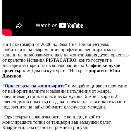
На 12 октомври от 20:00 ч., Зала 1 на Топлоцентрала,
любителите на съвременния професионален цирк пък са
канени на незабравимото шоу на жонглиращия духов оркестър
от кралство Испания
PISTACATRO,
които гостуват в
България за първи път в колаборация със
Софийски духов
оркестър
към Дом на културата “Искър” с
диригент Юли
Дамянов.
“Оркестърът на жонгльорите”
е мащабно цирково шоу, едно
от най-оригиналните и забавни изпълнения от жанра,
обединяващо цирк и класическа музика. 6 жонгльори и 25
членен духов оркестър създават спектакъл за всички възрасти
под звуците на най-любимите класически мелодии.
“Оркестърът на жонгльорите” е концерт, в който
жонглиращите топки са танцьори във въздушен балет.
Кларинети, саксофони и тромпети рисуват