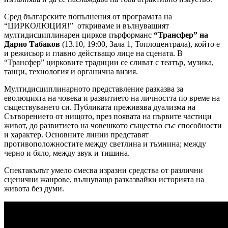
Сред българските попълнения от програмата на
“ЦИРКОЛЮЦИЯ!” откриваме и вълнуващият
мултидисциплинарен цирков пърформанс
“Трансфер” на
Дарио Табаков
(13.10, 19:00, Зала 1, Топлоцентрала), който е
и режисьор и главно действащо лице на сцената. В
“Трансфер” цирковите традиции се сливат с театър, музика,
танци, технология и органична визия.
Мултидисциплинарното представление разказва за
еволюцията на човека и развитието на личността по време на
съществуването си. Публиката преживява дуализма на
Сътворението от нищото, през появата на първите частици
живот, до развитието на човешкото същество със способности
и характер. Основните линии представят
противоположностите между светлина и тъмнина; между
черно и бяло, между звук и тишина.
Спектакълът умело смесва изразни средства от различни
сценични жанрове, вълнуващо разказвайки историята на
живота без думи.