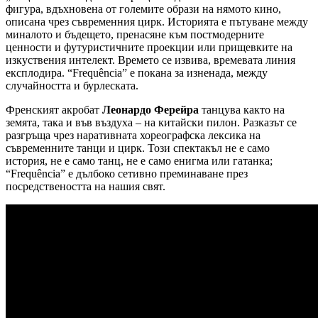
фигура, вдъхновена от големите образи на нямото кино,
описана чрез съвременния цирк. Историята е пътуване между
миналото и бъдещето, пренасяне към постмодерните
ценности и футуристичните проекции или прищевките на
изкуствения интелект. Времето се извива, времевата линия
експлодира. “Frequência” е покана за изненада, между
случайността и бурлеската.
Френският акробат
Леонардо Ферейра
танцува както на
земята, така и във въздуха – на китайски пилон. Разказът се
разгръща чрез наративната хореографска лексика на
съвременните танци и цирк. Този спектакъл не е само
история, не е само танц, не е само енигма или гатанка;
“Frequência” е дълбоко сетивно преминаване през
посредствеността на нашия свят.