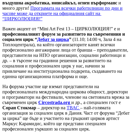
въздушна акробатика, юнисайкъл, огнен пърформанс
и
много други!
Програмата на всички работилници по дни и
часове може да откриете на официалния сайт на
“ЦИРКОЛЮЦИЯ!”
Важен акцент от “Mini Art Fest 13 – ЦИРКОЛЮЦИЯ!” е и
професионалният форум за развитието на съвременния и
социален цирк “
Дебат за цирка
”
(11.10; 14:00 ч, Зала 4 на
Топлоцентрала), на който организаторите канят всички
професионално ангажирани лица от бранша – преподаватели,
представители на НПО организации, социални работници и
др. – в търсене на градивни решения за развитието на
социалния и професионален цирк у нас, начини за
привличане на институционална подкрепа, създаването на
единна организационна платформа и още.
На форума участие ще вземат представители на
професионалната международна циркова общност, директори
и програматори на фестивали, членове на световната мрежа за
съвременен цирк
Circostrada.org
и др., а специален гост е
Соран Стокмар
– директор на
ТВАС
– най-голямата
организация за социален цирк в Дания. Част от форума “Дебат
за цирка” ще бъде и участието на гръцкият цирков артист
Маркус Карамидис, който ще представи специален
професионален уъркшоп за социален цирк.