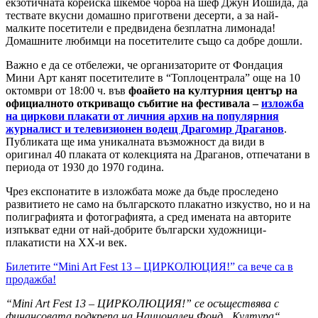
екзотичната корейска шкембе чорба на шеф Джун Йошида, да
тествате вкусни домашно приготвени десерти, а за най-
малките посетители е предвидена безплатна лимонада!
Домашните любимци на посетителите също са добре дошли.
Важно е да се отбележи, че организаторите от Фондация
Мини Арт канят посетителите в “Топлоцентрала” още на 10
октомври от 18:00 ч. във
фоайето на културния център на
официалното откриващо събитие на фестивала –
изложба
на циркови плакати от личния архив на популярния
журналист и телевизионен водещ Драгомир Драганов
.
Публиката ще има уникалната възможност да види в
оригинал 40 плаката от колекцията на Драганов, отпечатани в
периода от 1930 до 1970 година.
Чрез експонатите в изложбата може да бъде проследено
развитието не само на българското плакатно изкуство, но и на
полиграфията и фотографията, а сред имената на авторите
изпъкват едни от най-добрите български художници-
плакатисти на ХХ-и век.
Билетите “Mini Art Fest 13 – ЦИРКОЛЮЦИЯ!” са вече са в
продажба!
“Mini Art Fest 13 – ЦИРКОЛЮЦИЯ!” се осъществява с
финансовата подкрепа на Национален Фонд „Култура“,