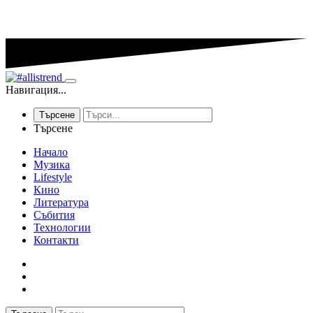
Навигация...
Търсене
Търсене
Начало
Музика
Lifestyle
Кино
Литература
Събития
Технологии
Контакти