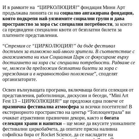
И в рамките на “ЦИРКОЛЮЦИЯ!” фондация Мини Арт
продължава линията си на
социално ангажирана фондация,
която подкрепя най-уязвимите социални групи и дава
пространство за хора със специални потребности
, за които
са предвидени специални квоти от безплатни билети за
платените представления.
“
Стремим се “ЦИРКОЛЮЦИЯ!” да бъде фестивал
достъпен за възможно най-много зрители. В съответствие с
ангажимента ни към Социалния Цирк се фокусираме върху
достигането на хора със специални потребности. Радваме се
че, можем да предложим безплатни билети за хора с
увреждания и в неравностойно положение
”, споделят
организаторите.
Освен вълнуващата програма, включваща богата селекция от
представления, работилници, дискусии и беседи, “Mini Art
Fest 13 – ЦИРКОЛЮЦИЯ!” ще предложи една повече от
празнична фестивална атмосфера
за всички посетители! В
екстериорното пространство на център “Топлоцентрала” ви
очакват атрактивни празнични декори, както и
богата
селекция храни и напитки
– ще може да вкусите уникалните
фестивални циркобабчета, да опитате прясна наливна
софийска бира от Rocket Science, да се насладите на