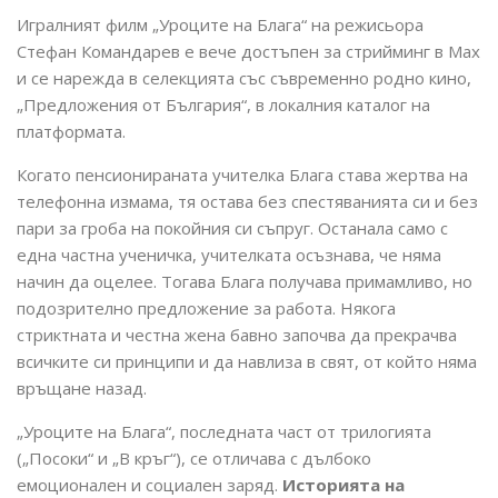
Игралният филм „Уроците на Блага“ на режисьора
Стефан Командарев е вече достъпен за стрийминг в Max
и се нарежда в селекцията със съвременно родно кино,
„Предложения от България“, в локалния каталог на
платформата.
Когато пенсионираната учителка Блага става жертва на
телефонна измама, тя остава без спестяванията си и без
пари за гроба на покойния си съпруг. Останала само с
една частна ученичка, учителката осъзнава, че няма
начин да оцелее. Тогава Блага получава примамливо, но
подозрително предложение за работа. Някога
стриктната и честна жена бавно започва да прекрачва
всичките си принципи и да навлиза в свят, от който няма
връщане назад.
„Уроците на Блага“, последната част от трилогията
(„Посоки“ и „В кръг“), се отличава с дълбоко
емоционален и социален заряд.
Историята на