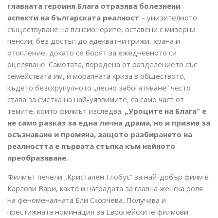
главната героиня Блага отразява болезнени
аспекти на българската реалност
– унизителното
съществуване на пенсионерите, оставени с мизерни
пенсии, без достъп до адекватни грижи, храна и
отопление, докато се борят за ежедневното си
оцеляване. Самотата, породена от разделението със
семействата им, и моралната криза в обществото,
където безскрупулното „лесно забогатяване“ често
става за сметка на най-уязвимите, са само част от
темите, които филмът изследва.
„Уроците на Блага“ е
не само разказ за една лична драма, но и призив за
осъзнаване и промяна, защото разбирането на
реалността е първата стъпка към нейното
преобразяване.
Филмът печели „Кристален Глобус” за най-добър филм в
Карлови Вари, както и наградата за главна женска роля
на феноменалната Ели Скорчева. Получава и
престижната номинация за Европейските филмови