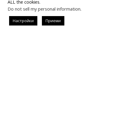
ALL the cookies.
Do not sell my personal information
.
Последвай
Настройки
Приеми
#allistrend
За запитвания за реклама
instagram.com/allisondejollie
info@allistrend.com
Въпроси и отговори
Начало
#allistrend