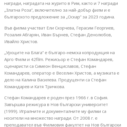
награди, наградата на журито в Рим, както и 7 награди
„Златна Роза”, включително за най-добър филм и е
българското предложение за „Оскар” за 2023 година.
Във филма участват Ели Скорчева, Герасим Георгиев,
Розалия Абгарян, Иван Бърнев, Стефан Денолюбов,
Ивайло Христов.
„Уроците на Блага“ е българо-немска копродукция на
Арго Филм и 42film. Режисьор е Стефан Командарев,
сценаристи са Симеон Венциславов, Стефан
Командарев, оператор е Веселин Христов, а музиката е
дело на Калина Василева. Продуценти са Стефан
Командарев и Катя Тричкова.
Стефан Командарев е роден през 1966 г. в София.
Завършва режисура в Нов български университет
(1999). Игралните и документалните му филми са
носители на множество награди. От 2008 г. е
преподавател във Филмовия факултет на Нов български