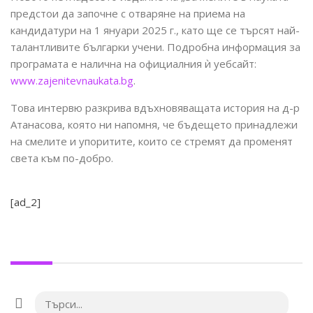
предстои да започне с отваряне на приема на
кандидатури на 1 януари 2025 г., като ще се търсят най-
талантливите българки учени. Подробна информация за
програмата е налична на официалния ѝ уебсайт:
www.zajenitevnaukata.bg
.
Това интервю разкрива вдъхновяващата история на д-р
Атанасова, която ни напомня, че бъдещето принадлежи
на смелите и упоритите, които се стремят да променят
света към по-добро.
[ad_2]