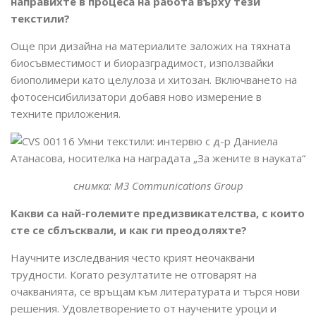
направихте в процеса на работа върху тези
текстили?
Още при дизайна на материалите заложих на тяхната
биосъвместимост и биоразградимост, използвайки
биополимери като целулоза и хитозан. Включването на
фотосенсибилизатори добавя ново измерение в
техните приложения.
снимка:
M3 Communications Group
Какви са най-големите предизвикателства, с които
сте се сблъсквали, и как ги преодоляхте?
Научните изследвания често крият неочаквани
трудности. Когато резултатите не отговарят на
очакванията, се връщам към литературата и търся нови
решения. Удовлетворението от научените уроци и