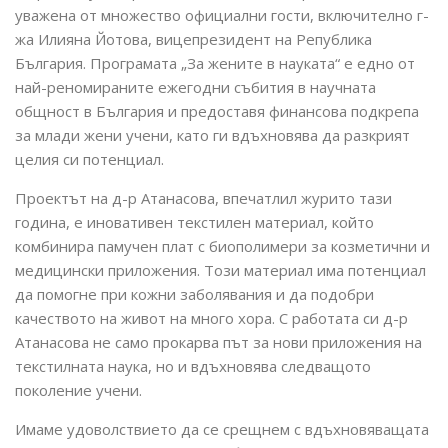
уважена от множество официални гости, включително г-
жа Илияна Йотова, вицепрезидент на Република
България. Програмата „За жените в науката“ е едно от
най-реномираните ежегодни събития в научната
общност в България и предоставя финансова подкрепа
за млади жени учени, като ги вдъхновява да разкрият
целия си потенциал.
Проектът на д-р Атанасова, впечатлил журито тази
година, е иновативен текстилен материал, който
комбинира памучен плат с биополимери за козметични и
медицински приложения. Този материал има потенциал
да помогне при кожни заболявания и да подобри
качеството на живот на много хора. С работата си д-р
Атанасова не само прокарва път за нови приложения на
текстилната наука, но и вдъхновява следващото
поколение учени.
Имаме удоволствието да се срещнем с вдъхновяващата