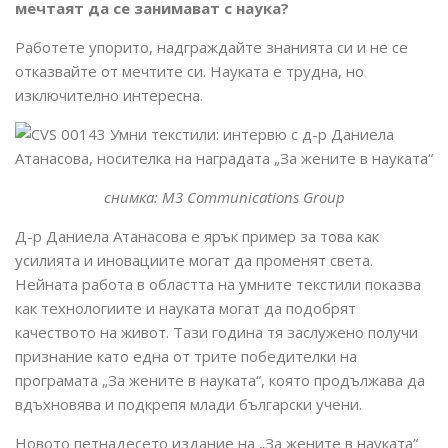
мечтаят да се занимават с наука?
Работете упорито, надграждайте знанията си и не се
отказвайте от мечтите си. Науката е трудна, но
изключително интересна.
снимка:
M3 Communications Group
Д-р Даниела Атанасова е ярък пример за това как
усилията и иновациите могат да променят света.
Нейната работа в областта на умните текстили показва
как технологиите и науката могат да подобрят
качеството на живот. Тази година тя заслужено получи
признание като една от трите победителки на
програмата „За жените в науката“, която продължава да
вдъхновява и подкрепя млади български учени.
Новото петнадесето издание на „За жените в науката“