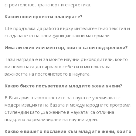
строителство, транспорт и енергетика.
Какви нови проекти планирате?
Ще продължа да работя върху интелигентния текстил и
създаването на нови функционални материали.
Има ли екип или ментор, които са ви подкрепяли?
Тази награда е и за моите научни ръководители, които
ми помогнаха да вярвам в себе си и ми показаха
важността на постоянството в науката.
Какво бихте посъветвали младите жени учени?
В България възможностите за наука се увеличават с
модернизацията на базата и международните програми.
Стипендии като „За жените в науката“ са отлична
подкрепа за реализиране на научни идеи.
Какво е вашето послание към младите жени, които