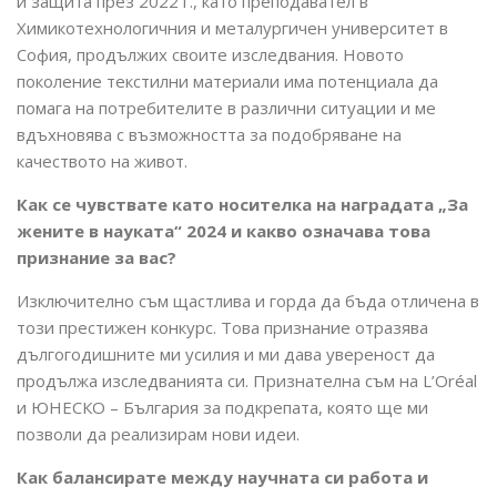
ѝ защита през 2022 г., като преподавател в
Химикотехнологичния и металургичен университет в
София, продължих своите изследвания. Новото
поколение текстилни материали има потенциала да
помага на потребителите в различни ситуации и ме
вдъхновява с възможността за подобряване на
качеството на живот.
Как се чувствате като носителка на наградата „За
жените в науката“ 2024 и какво означава това
признание за вас?
Изключително съм щастлива и горда да бъда отличена в
този престижен конкурс. Това признание отразява
дългогодишните ми усилия и ми дава увереност да
продължа изследванията си. Признателна съм на L’Oréal
и ЮНЕСКО – България за подкрепата, която ще ми
позволи да реализирам нови идеи.
Как балансирате между научната си работа и