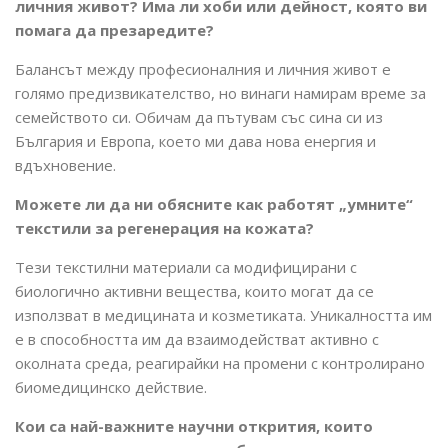
личния живот? Има ли хоби или дейност, която ви
помага да презаредите?
Балансът между професионалния и личния живот е
голямо предизвикателство, но винаги намирам време за
семейството си. Обичам да пътувам със сина си из
България и Европа, което ми дава нова енергия и
вдъхновение.
Можете ли да ни обясните как работят „умните“
текстили за регенерация на кожата?
Тези текстилни материали са модифицирани с
биологично активни вещества, които могат да се
използват в медицината и козметиката. Уникалността им
е в способността им да взаимодействат активно с
околната среда, реагирайки на промени с контролирано
биомедицинско действие.
Кои са най-важните научни открития, които