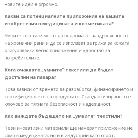
новите идеи е огромно.
Какви са потенциалните приложения на вашите
изобретения в медицината и козметиката?
Умните текстили могат да подпомагат заздравяването
на хронични рани и да се използват за грижа за кожата,
осигурявайки лесно приложение и удобство за
потребителите.
Кога очаквате „умните“ текстили да бъдат
достъпни на пазара?
Това зависи от времето за разработка, финансирането и
сертифицирането на продуктите. Стандартизирането е
ключово за тяхната безопасност и надеждност.
Как виждате бъдещето на „умните“ текстили?
Тези иновативни материали ще намерят приложение не
само в медицината, но и в индустрии като спорт,