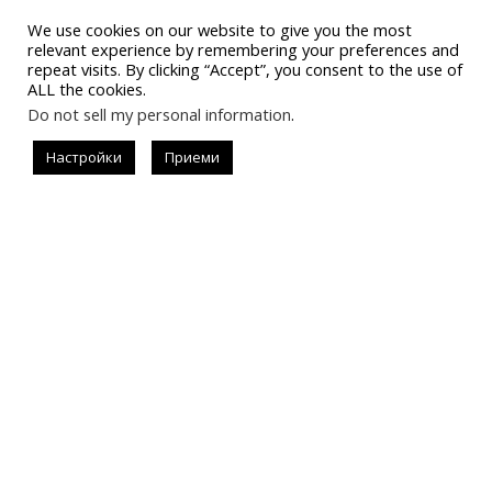
We use cookies on our website to give you the most
relevant experience by remembering your preferences and
repeat visits. By clicking “Accept”, you consent to the use of
ALL the cookies.
Do not sell my personal information
.
Последвай
Настройки
Приеми
#allistrend
За запитвания за реклама
instagram.com/allisondejollie
info@allistrend.com
Въпроси и отговори