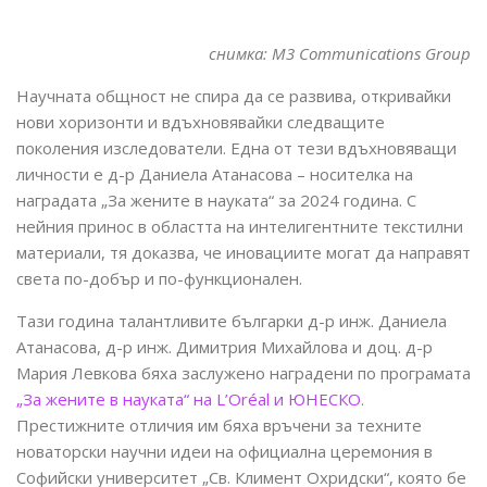
снимка:
M3 Communications Group
Научната общност не спира да се развива, откривайки
нови хоризонти и вдъхновявайки следващите
поколения изследователи. Една от тези вдъхновяващи
личности е д-р Даниела Атанасова – носителка на
наградата „За жените в науката“ за 2024 година. С
нейния принос в областта на интелигентните текстилни
материали, тя доказва, че иновациите могат да направят
света по-добър и по-функционален.
Тази година талантливите българки д-р инж. Даниела
Атанасова, д-р инж. Димитрия Михайлова и доц. д-р
Мария Левкова бяха заслужено наградени по програмата
„За жените в науката“ на L’Oréal и ЮНЕСКО
.
Престижните отличия им бяха връчени за техните
новаторски научни идеи на официална церемония в
Софийски университет „Св. Климент Охридски“, която бе