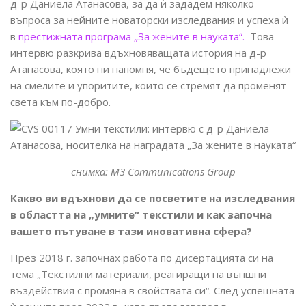
д-р Даниела Атанасова, за да ѝ зададем няколко
въпроса за нейните новаторски изследвания и успеха ѝ
в
престижната програма „За жените в науката“.
Това
интервю разкрива вдъхновяващата история на д-р
Атанасова, която ни напомня, че бъдещето принадлежи
на смелите и упоритите, които се стремят да променят
света към по-добро.
снимка:
M3 Communications Group
Какво ви вдъхнови да се посветите на изследвания
в областта на „умните“ текстили и как започна
вашето пътуване в тази иновативна сфера?
През 2018 г. започнах работа по дисертацията си на
тема „Текстилни материали, реагиращи на външни
въздействия с промяна в свойствата си“. След успешната