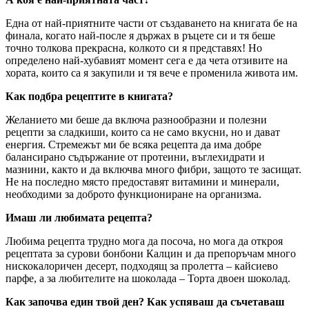
Една от най-приятните части от създаването на книгата бе на
финала, когато най-после я държах в ръцете си и тя беше
точно толкова прекрасна, колкото си я представях! Но
определено най-хубавият момент сега е да чета отзивите на
хората, които са я закупили и тя вече е променила живота им.
Как подбра рецептите в книгата?
Желанието ми беше да включа разнообразни и полезни
рецепти за сладкиши, които са не само вкусни, но и дават
енергия. Стремежът ми бе всяка рецепта да има добре
балансирано съдържание от протеини, въглехидрати и
мазнини, както и да включва много фибри, защото те засищат.
Не на последно място предоставят витамини и минерали,
необходими за доброто функциониране на организма.
Имаш ли любимата рецепта?
Любима рецепта трудно мога да посоча, но мога да откроя
рецептата за сурови бонбони Калцин и да препоръчам много
нискокалоричен десерт, подходящ за пролетта – кайсиево
парфе, а за любителите на шоколада – Торта двоен шоколад.
Как започва един твой ден? Как успяваш да съчетаваш