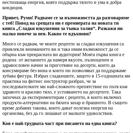
нестихваща енергия, която поддържа тялото и ума в добра
кондиция.
Привет, Руми! Радваме се за възможността да разговаряме
с теб! Повод на срещата ни е премиерата на новата ти
книга „Сладки изкушения за тънка талия“. Разкажи ни
малко повече за нея. Какво те вдъхнови?
Много се радвам, че моите рецепти за сладки изкушения са
привлекли вниманието ви и така имам възможност да се
обърна към прекрасната ви аудитория! Моята първа книга е
родена от желанието да намеря вкусен, пълноценен и
здравословен начин за приготвяне на десерти, които да
консумираме без вина и които ни позволяват да поддържаме
хубава фигура. Избрах сладкишите, защото в 15-годишната ми
практика на фитнес инструктор разбрах, че за
последователките ми най-сложното препятствие по пътя към
здравото и красиво тяло, е устояването на десертите. Така
започнах да експериментирам с рецепти, в които включих
продукти-алтернативи на бялата захар и брашното. В същото
време добавях такива, които дават полезна енергия на
организма, без да го лишават от малките удоволствия.
Коя е най-трудната част при писането на една книга?