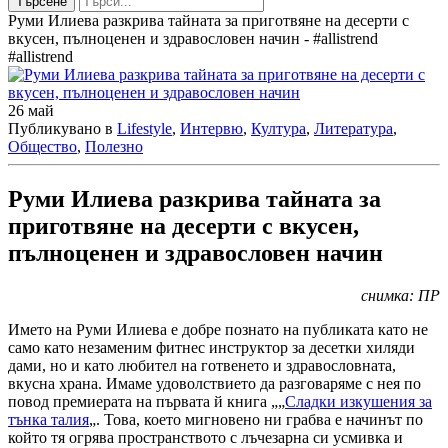
Търсене
Руми Илиева разкрива тайната за приготвяне на десерти с
вкусен, пълноценен и здравословен начин - #allistrend
#allistrend
26
май
Публикувано в
Lifestyle
,
Интервю
,
Култура
,
Литература
,
Общество
,
Полезно
Руми Илиева разкрива тайната за
приготвяне на десерти с вкусен,
пълноценен и здравословен начин
снимка: ПР
Името на Руми Илиева е добре познато на публиката като не
само като незаменим фитнес инструктор за десетки хиляди
дами, но и като любител на готвенето и здравословната,
вкусна храна. Имаме удоволствието да разговаряме с нея по
повод премиерата на първата й книга „„
Сладки изкушения за
тънка талия
„. Това, което мигновено ни грабва е начинът по
който тя огрява пространството с лъчезарна си усмивка и