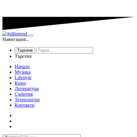
Навигация...
Търсене
Търсене
Начало
Музика
Lifestyle
Кино
Литература
Събития
Технологии
Контакти