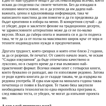
Едно от най-трудните неща е да систематизираш всичко, което
искаш да споделиш със своите читатели. Без да изпадаш в
излишно многословие, но и да успееш да им дадеш най-
важната, ценна и вдъхновяваща информация, така че
написаното наистина да им помогне и да ги предизвика да
бъдат креативни в избора на меню. В конкретния случай – да
се убедят, дори и заклетите фенове на традиционни десерти,
че здравословните алтернативи може да се не по-малко
вкусни. Исках да събера опита и знанията си и да ги поднеса
така, че те да са от полза на максимално широк кръг от хора и
техните индивидуални нужди и предпочитания.
Другата трудност, която срещнах и която отне близо 2 години,
за да се разреши, бе печатът. От самото начало знаех, че искам
“Сладки изкушения” да бъде отпечатана качествено и
луксозно, но в същото време да е във възможно най-
практичният формат. Всички имаме опит с готварски книги,
които буквално се разпадат, ако ги използваме редовно. Затова
се роди идеята книгата да се създаде такава, че да издържа на
редовна употреба. И едва към края на миналата година таква
печатница се появи в България. Те тъкмо бяха закупили
необходимата технология по една европейска програма и,
след няколко теста, се убедих, че могат да изпълнят проекта
ми.
А коя е най-приятната част?