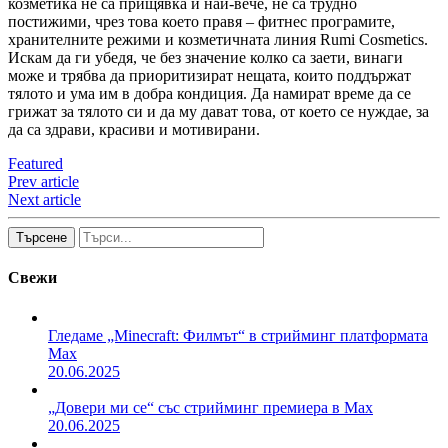
козметика не са прищявка и най-вече, не са трудно
постижими, чрез това което правя – фитнес програмите,
хранителните режими и козметичната линия Rumi Cosmetics.
Искам да ги убедя, че без значение колко са заети, винаги
може и трябва да приоритизират нещата, които поддържат
тялото и ума им в добра кондиция. Да намират време да се
грижат за тялото си и да му дават това, от което се нуждае, за
да са здрави, красиви и мотивирани.
Featured
Prev article
Next article
Търсене
Свежи
Гледаме „Minecraft: Филмът“ в стрийминг платформата
Max
20.06.2025
„Довери ми се“ със стрийминг премиера в Max
20.06.2025