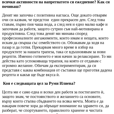
всички активности на напрегнатото си ежедневие? Как си
почиваш?
Денят ми започва с позитивна нагласа. Още докато отварям
очи си казвам, че предстои един прекрасен ден. След това
ставам, първо пия чаша вода, а след нея и едно малко кафе и
започвам да работя, защото сутрин съм най-мотивирана и
продуктивна. След това денят ми минава според
професионалните ангажименти, които имам и нещата, които
искам да свърша със семейството си. Обожавам да ходя на
пазар и да готвя. Прекарвам много време в избор на
продуктите за нашата трапеза, така се вдъхновявам за нови
рецепти. Именно готвенето е моя начин за релаксиране. То ми
действа като успокояваща терапия, на която се отдавам с
огромно желание. Обичам да експериментирам, да си
представя с каква комбинация от съставки ще приготвя дадена
рецепта и какъв ще бъде вкуса ѝ.
Коя е следващата цел за Руми Илиева?
Целта ми е само една и всеки ден работя за постигането ѝ,
защото знам, че постоянството и желанието са основите,
върху които стъпва сбъдването на всяка мечта. Моята е да
накарам повече хора да обръщат внимание на здравето си, да
разберат, че спортуването, правилното хранене и чистата