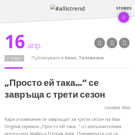
16
апр.
Публикувано в
Кино
,
Телевизия
Видео
„Просто ей така…“ се
завръща с трети сезон
снимка: Max
Кари и компания се завръщат за трети сезон на Max
Original сериала „Просто ей така…“ от изпълнителния
продуцент Майкъл Патрик Кинг. Премиерата ще се