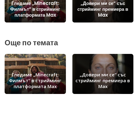
Гледаме „Minecraft:
„Довери ми се“ със
Филмът“ в стрийминг
стрийминг премиера в
платформата Max
Max
Още по темата
Гледаме „Minecraft:
„Довери ми се“ със
Филмът“ в стрийминг
стрийминг премиера в
платформата Max
Max