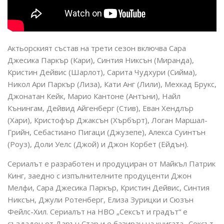
Актьорският състав на трети сезон включва Сара
Джесика Паркър (Кари), Синтия Никсън (Миранда),
Кристин Дейвис (Шарлот), Сарита Чудхури (Сийма),
Никол Ари Паркър (Лиза), Кати Анг (Лили), Мехкад Брукс,
Джонатан Кейк, Марио Кантоне (Антъни), Найл
Кънингам, Дейвид Айгенберг (Стив), Еван Хендлър
(Хари), Кристофър Джаксън (Хърбърт), Логан Маршал-
Грийн, Себастиано Пигаци (Джузепе), Алекса Суинтън
(Роуз), Доли Уелс (Джой) и Джон Корбет (Ейдън).
Сериалът е разработен и продуциран от Майкъл Патрик
Кинг, заедно с изпълнителните продуценти Джон
Мелфи, Сара Джесика Паркър, Кристин Дейвис, Синтия
Никсън, Джули Ротенберг, Елиза Зурицки и Сюзън
Фейлс-Хил. Сериалът на HBO „Сексът и градът“ е
създаден от Дарън Стар и е базиран на книгата „Сексът