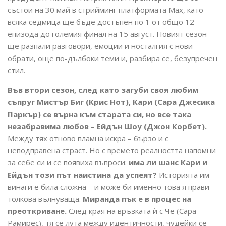
състои на 30 май в стрийминг платформата Max, като
всяка седмица ще бъде достъпен по 1 от общо 12
епизода до големия финал на 15 август. Новият сезон
ще разпали разговори, емоции и носталгия с нови
обрати, още по-дълбоки теми и, разбира се, безупречен
стил.
Във втори сезон, след като загуби своя любим
съпруг Мистър Биг (Крис Нот), Кари (Сара Джесика
Паркър) се върна към старата си, но все така
незабравима любов – Ейдън Шоу (Джон Корбет).
Между тях отново пламна искра – бързо и с
неподправена страст. Но с времето реалността напомни
за себе си и се появиха въпроси:
има ли шанс Кари и
Ейдън този път наистина да успеят?
Историята им
винаги е била сложна – и може би именно това я прави
толкова вълнуваща.
Миранда пък е в процес на
преоткриване.
След края на връзката ѝ с Че (Сара
Рамирес), тя се лута между идентичности, чудейки се