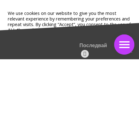
We use cookies on our website to give you the most
relevant experience by remembering your preferences and
repeat visits. By clicking “Accept”, you consent to the use of
ALL the cookies.
Do not sell my personal information
.
Последвай
Настройки
Приеми
#allistrend
За запитвания за реклама
instagram.com/allisondejollie
info@allistrend.com
Въпроси и отговори