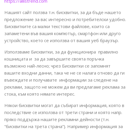
https://allistrend.com
Нашият сайт ползва т.н. бисквитки, за да бъде нашето
предложение за вас интересно и потребителски удобно.
Бисквитките са малки текстови файлове, които са
запаметени във вашия компютър, смартфон или друго
устройство, което се използва от вашия уеб браузър.
Използваме Бисквитки, за да функционира правилно
кошницата и за да завършите своята поръчка
възможно най-лесно; чрез Бисквитки се запомнят
вашите входни данни, така че не се налага отново да ги
въвеждате и получавате информации за следене на
реклами, защото не можем да ви предлагаме реклама за
стока, към която нямате интерес.
Някои бисквитки могат да събират информация, която в
последствие се използва от трети страни и която напр.
пряко поддържа нашите рекламни дейности (т.н.
“бисквитки на трета страна“). Например информация за