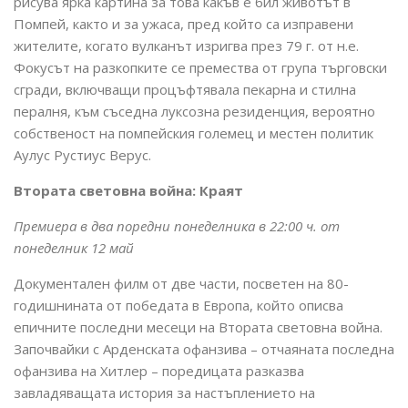
рисува ярка картина за това какъв е бил животът в
Помпей, както и за ужаса, пред който са изправени
жителите, когато вулканът изригва през 79 г. от н.е.
Фокусът на разкопките се премества от група търговски
сгради, включващи процъфтявала пекарна и стилна
пералня, към съседна луксозна резиденция, вероятно
собственост на помпейския големец и местен политик
Аулус Рустиус Верус.
Втората световна война: Краят
Премиера в два поредни понеделника в 22:00 ч. от
понеделник 12 май
Документален филм от две части, посветен на 80-
годишнината от победата в Европа, който описва
епичните последни месеци на Втората световна война.
Започвайки с Арденската офанзива – отчаяната последна
офанзива на Хитлер – поредицата разказва
завладяващата история за настъплението на