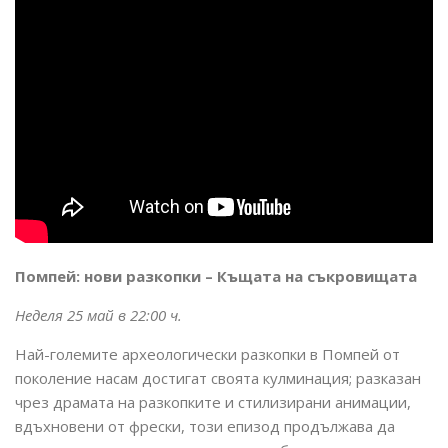
Помпей: нови разкопки – Къщата на съкровищата
Неделя 25 май в 22:00 ч.
Най-големите археологически разкопки в Помпей от
поколение насам достигат своята кулминация; разказан
чрез драмата на разкопките и стилизирани анимации,
вдъхновени от фрески, този епизод продължава да