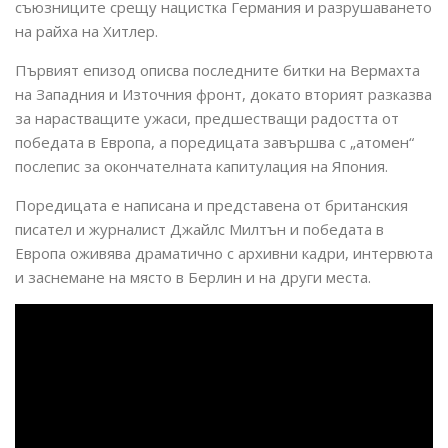
съюзниците срещу нацистка Германия и разрушаването
на райха на Хитлер.
Първият епизод описва последните битки на Вермахта
на Западния и Източния фронт, докато вторият разказва
за нарастващите ужаси, предшестващи радостта от
победата в Европа, а поредицата завършва с „атомен“
послепис за окончателната капитулация на Япония.
Поредицата е написана и представена от британския
писател и журналист Джайлс Милтън и победата в
Европа оживява драматично с архивни кадри, интервюта
и заснемане на място в Берлин и на други местa.