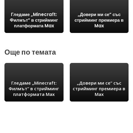
Гледаме „Minecraft:
„Довери ми се“ със
Филмът“ в стрийминг
стрийминг премиера в
платформата Max
Max
Още по темата
Гледаме „Minecraft:
„Довери ми се“ със
Филмът“ в стрийминг
стрийминг премиера в
платформата Max
Max