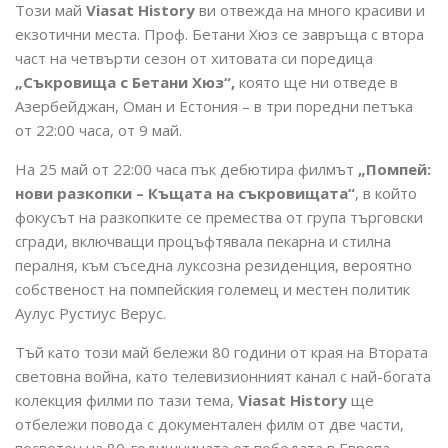
Този май
Viasat History
ви отвежда на много красиви и
екзотични места. Проф. Бетани Хюз се завръща с втора
част на четвърти сезон от хитовата си поредица
„Съкровища с Бетани Хюз“,
която ще ни отведе в
Азербейджан, Оман и Естония – в три поредни петъка
от 22:00 часа, от 9 май.
На 25 май от 22:00 часа пък дебютира филмът
„Помпей:
нови разкопки – Къщата на съкровищата“
, в който
фокусът на разкопките се премества от група търговски
сгради, включващи процъфтявала пекарна и стилна
пералня, към съседна луксозна резиденция, вероятно
собственост на помпейския големец и местен политик
Аулус Рустиус Верус.
Тъй като този май бележи 80 години от края на Втората
световна война, като телевизионният канал с най-богата
колекция филми по тази тема,
Viasat History
ще
отбележи повода с документален филм от две части,
посветен на 80-годишнината от победата в Европа,