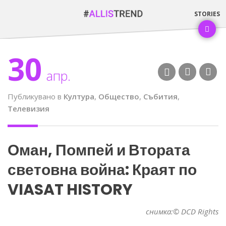
30
апр.
Публикувано в
Култура
,
Общество
,
Събития
,
Телевизия
Оман, Помпей и Втората
световна война: Краят по
VIASAT HISTORY
снимка:© DCD Rights