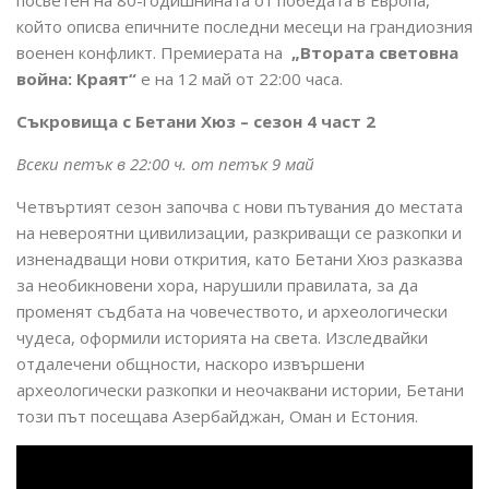
който описва епичните последни месеци на грандиозния
военен конфликт. Премиерата на
„Втората световна
война: Краят“
е на 12 май от 22:00 часа.
Съкровища с Бетани Хюз – сезон 4 част 2
Всеки петък в 22:00 ч. от петък 9 май
Четвъртият сезон започва с нови пътувания до местата
на невероятни цивилизации, разкриващи се разкопки и
изненадващи нови открития, като Бетани Хюз разказва
за необикновени хора, нарушили правилата, за да
променят съдбата на човечеството, и археологически
чудеса, оформили историята на света. Изследвайки
отдалечени общности, наскоро извършени
археологически разкопки и неочаквани истории, Бетани
този път посещава Азербайджан, Оман и Естония.