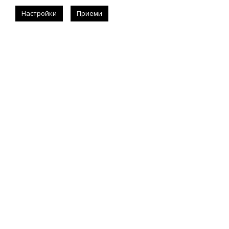
Последвай
Настройки
Приеми
#allistrend
За запитвания за реклама
instagram.com/allisondejollie
info@allistrend.com
Въпроси и отговори
Начало
#allistrend
Контакти