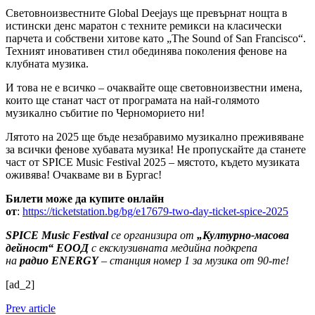
Световноизвестните Global Deejays ще превърнат нощта в
истински денс маратон с техните ремикси на класически
парчета и собствени хитове като „The Sound of San Francisco“.
Техният иновативен стил обединява поколения фенове на
клубната музика.
И това не е всичко – очаквайте още световноизвестни имена,
които ще станат част от програмата на най-голямото
музикално събитие по Черноморието ни!
Лятото на 2025 ще бъде незабравимо музикално преживяване
за всички фенове хубавата музика! Не пропускайте да станете
част от SPICE Music Festival 2025 – мястото, където музиката
оживява! Очакваме ви в Бургас!
Билети може да купите онлайн
от
:
https://ticketstation.bg/bg/e17679-two-day-ticket-spice-2025
SPICE Music Festival
се организира от
„Културно-масова
дейност“ ЕООД
с ексклузивната медийна подкрепа
на
радио
ENERGY
– станция номер 1 за музика от 90-те!
[ad_2]
Prev article