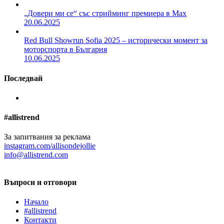
„Довери ми се“ със стрийминг премиера в Max
20.06.2025
Red Bull Showrun Sofia 2025 – исторически момент за
моторспорта в България
10.06.2025
Последвай
#allistrend
За запитвания за реклама
instagram.com/allisondejollie
info@allistrend.com
Въпроси и отговори
Начало
#allistrend
Контакти