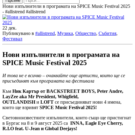
Търсене
Нови изпълнители в програмата на SPICE Music Festival 2025
- #allistrend #allistrend
22
дек.
Публикувано в
#allistrend
,
Музика
,
Общество
,
Събития
,
Фестивал
Нови изпълнители в програмата на
SPICE Music Festival 2025
И това не е всичко – очаквайте още артисти, които ще се
присъединят към програмата на фестивала
Към
Ник Картър от BACKSTREET BOYS, Peter Andre,
LayZee aka Mr President, Whigfield,
OUTLANDISH
и
LOFT
се присъединяват нови 4 имена,
които ще взривят
SPICE Music Festival 2025!
Световноизвестните изпълнители, които също ще пристигнат
в Бургас на 8 и 9 август 2025 са
INNA, Eagle Eye Cherry,
R.I.O feat. U-Jean и Global Deejays!