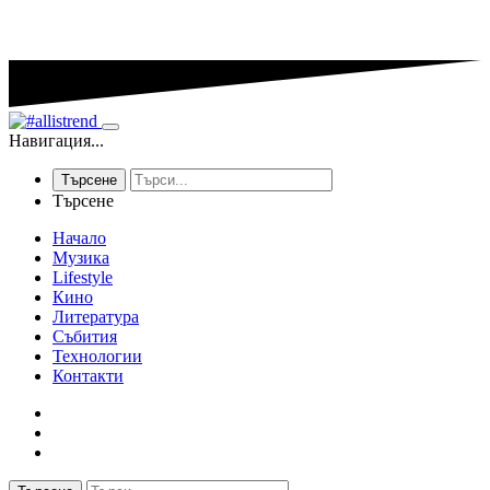
Навигация...
Търсене
Търсене
Начало
Музика
Lifestyle
Кино
Литература
Събития
Технологии
Контакти