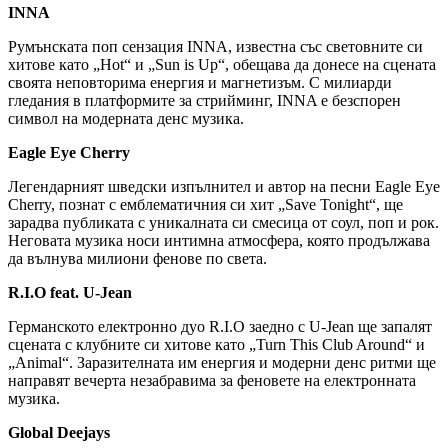
INNA
Румънската поп сензация INNA, известна със световните си
хитове като „Hot“ и „Sun is Up“, обещава да донесе на сцената
своята неповторима енергия и магнетизъм. С милиарди
гледания в платформите за стрийминг, INNA е безспорен
символ на модерната денс музика.
Eagle Eye Cherry
Легендарният шведски изпълнител и автор на песни Eagle Eye
Cherry, познат с емблематичния си хит „Save Tonight“, ще
зарадва публиката с уникалната си смесица от соул, поп и рок.
Неговата музика носи интимна атмосфера, която продължава
да вълнува милиони фенове по света.
R.I.O feat. U-Jean
Германското електронно дуо R.I.O заедно с U-Jean ще запалят
сцената с клубните си хитове като „Turn This Club Around“ и
„Animal“. Заразителната им енергия и модерни денс ритми ще
направят вечерта незабравима за феновете на електронната
музика.
Global Deejays