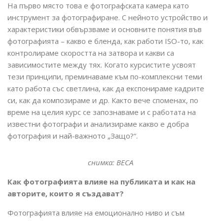
На първо място това е фотографската камера като
инструмент за фотографиране. С нейното устройство и
характеристики обвързваме и основните понятия във
фотографията – какво е бленда, как работи ISO-то, как
контролираме скоростта на затвора и какви са
зависимостите между тях. Когато курсистите усвоят
тези принципи, преминаваме към по-комплексни теми
като работа със светлина, как да експонираме кадрите
си, как да композираме и др. Както вече споменах, по
време на целия курс се запознаваме и с работата на
известни фотографи и анализираме какво е добра
фотография и най-важното „Защо?“.
снимка: BECA
Как фотографията влияе на публиката и как на
авторите, които я създават?
Фотографията влияе на емоционално ниво и съм