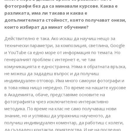
фотографи без да са минавали курсове. Каква е
разликата, има ли такава и каква е
допълнителната стойност, която получават онези,
които избират да минат обучение?
Действително е така. Ако искаш да научиш нещо за
технически параметри, за композиция, светлина, Google
и YouTube са едно море от информация по темата. Но
генералният проблем с интернет е, че там
комуникацията е едностранна. Няма я обратната връзка,
не можеш да зададеш въпрос и да получиш
индивидуален отговор. Има много самоуки фотографи и
в това няма нищо нередно. По време на нашите курсове
в Академията, обаче, представяме основите на
фотографията чрез изключително интерактивно
методика. По време на клас не само получаваш нови
знание, но и успяваш да упражниш наученото, да
получиш индивидуален коментар, да работиш с колеги,
да създадеш контакти, приятелства. И не на последно