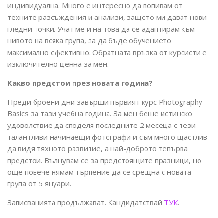
индивидуална. Много е интересно да попивам от
техните разсъждения и анализи, защото ми дават нови
гледни точки. Учат ме и на това да се адаптирам към
нивото на всяка група, за да бъде обучението
максимално ефективно. Обратната връзка от курсисти е
изключително ценна за мен.
Какво предстои през новата година?
Преди броени дни завърши първият курс Photography
Basics за тази учебна година. За мен беше истинско
удоволствие да споделя последните 2 месеца с тези
талантливи начинаещи фотографи и съм много щастлив
да видя тяхното развитие, а най-доброто тепърва
предстои. Вълнувам се за предстоящите празници, но
още повече нямам търпение да се срещна с новата
група от 5 януари.
Записванията продължават. Кандидатствай
ТУК
.