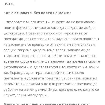
силно.
Коя е основата, без която не може?
Отговорът е много лесен – не може да не познаваме
своите фотоапарати, ако искаме да създаваме добра
фотография. Повечето въпроси от курсистите се
свеждат до „Как се прави този кадър?“ Когато процесът
на заснемане се превърне от техничен в интуитивен
процес, спираме да се питаме това и започваме да
търсим отговорите на по-дълбоки теми. Моята цел по
време на курса е всички да започнат да познават своите
фотоапарати – къде стоят бутоните, които са им нужни,
как бързо да адаптират настройките си спрямо
светлината и условията пред тях. Забранявам всякакви
автоматични режими още в първия час и започваме да
работим на ръчен режим. Знам, досадно е, но когато се
научат, са ми благодарни.
Много хора в днешно време се развиват като