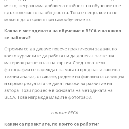
място, несравнима добавена стойност на обучението е
вдъхновението на общността. Това е нещо, което не
можеш да откриеш при самообучението.
Каква е методиката на обучение в BECA и на какво
се набляга?
Стремим се да даваме повече практически задачи, по
които курсистите да работят и да донесат заснетия
материал разпечатан на хартия. След това тези
фотографии се нареждат на масата пред нас и започва
техния анализ, отсяване, редене на финалната селекция
и спрямо резултата се дават насоки за развитие на
автора. Този процес е в основата на методиката на
ВЕСА. Това изгражда младите фотографи.
снимка: BECA
Какви са проектите, по които се работи?