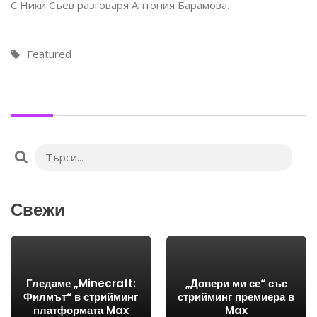
С Ники Съев разговаря Антония Барaмова.
Featured
Свежи
Гледаме „Minecraft:
„Довери ми се“ със
Филмът“ в стрийминг
стрийминг премиера в
платформата Max
Max