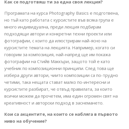
Как се подготвяш ти за една своя лекция?
Програмата на курса Photography Basics е подготвена,
но тъй като работата с курсистите във всяка група е
много индивидуална, преди лекция подбирам
подходящи автори и конкретни техни проекти или
фотографии, с които да илюстрирам най-ясно на
курсистите темата на лекцията. Например, когато си
говорим за композиция, най-напред ще им покажа
фотографии на Стийв Маккъри, защото той е като
учебник по композиционни принципи. След това ще
избера други автори, чиито композиции са по-трудно
четими, така нещата стават малко по-интересни и
курсистите разбират, че отвъд правилата, за които
всички можем да прочетем, има един огромен свят на
креативност и авторски подход в заснемането.
Кои са акцентите, на които се набляга в първото
ниво на обучение?