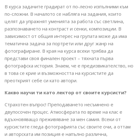
В курса задачите градират от по-лесно изпълними към
по-сложни. В началото се набляга на задания, които
целят да упражнят уменията за работа със светлина,
разпознаването на контраст и сенки, композиции. В
зависимост от общия интерес на групата може да има
тематична задача за портрети или друг жанр на
фотографиране. В края на курса всеки трябва да
представи своя финален проект – тяхната първа
фотографска история. Знаем, че е предизвикателство, но
в това се крие и възможността на курсистите да
преоткрият себе си като автори.
Какво научи ти като лектор от своите курсисти?
Страхотен въпрос! Преподаването несъмнено е
двупосочен процес. Атмосферата по време на клас е
вдъхновяващо преживяване за мен самия. Всеки от
курсистите гледа фотографията със своите очи, а оттам
и авторската им позиция е напълно различна,