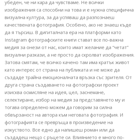
убеден, че ни кара да чувстваме. Не всички
изображения са способни на това и е нужна специфична
визуална култура, за да успяваш да разпознаеш
качествената фотография. Особено, ако не знаеш къде
да я търсиш. В дигиталната ера на платформи като
Instagram фотографските книги стават все по-важна
медия за онези от нас, които имат желание да “четат”
визуални разкази, а не просто да скролват изображения.
Затова смятам, че всичко качено там има кратък живот
като интерес от страна на публиката и не може да
създаде трайна емоционалната връзка със зрителя. От
друга страна създаването на фотографски проект
изисква осмисляне на идея, цел, заснемане,
селектиране, избор на медия за представянето му и
тогава определено можем да говорим за силна
обвързаност на автора към неговата фотография. И
фотографията се превръща в произведение на
изкуството. Все едно да напишеш роман или да
създадеш нещо с ръцете си. Влиянието е много по-