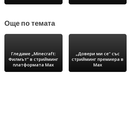
Още по темата
Гледаме „Minecraft:
„Довери ми се“ със
Филмът“ в стрийминг
стрийминг премиера в
платформата Max
Max