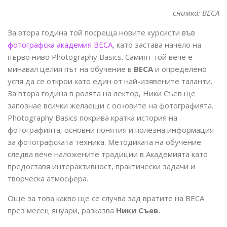
снимка: BECA
За втора година той посреща новите курсисти във
фотографска академия BECA
, като застава начело на
първо ниво Photography Basics. Самият той вече е
минавал целия път на обучение в
BECA
и определено
успя да се открои като един от най-изявените таланти.
За втора година в ролята на лектор, Ники Съев ще
запознае всички желаещи с основите на фотографията.
Photography Basics покрива кратка история на
фотографията, основни понятия и полезна информация
за фотографската техника. Методиката на обучение
следва вече наложените традиции в Академията като
предоставя интерактивност, практически задачи и
творческа атмосфера.
Още за това какво ще се случва зад вратите на BECA
през месец януари, разказва
Ники Съев.