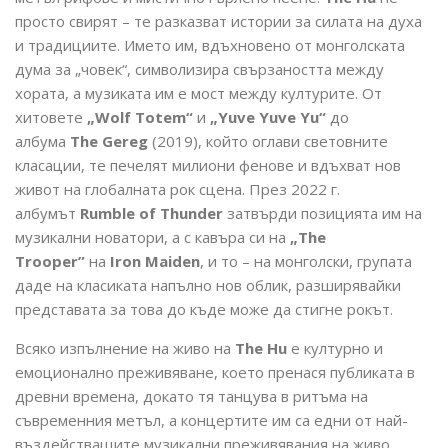
просто свирят – те разказват истории за силата на духа
и традициите. Името им, вдъхновено от монголската
дума за „човек“, символизира свързаността между
хората, а музиката им е мост между културите. От
хитовете
„Wolf Totem“
и
„Yuve Yuve Yu“
до
албума
The Gereg
(2019), който оглави световните
класации, те печелят милиони фенове и вдъхват нов
живот на глобалната рок сцена. През 2022 г.
албумът
Rumble of Thunder
затвърди позицията им на
музикални новатори, а с кавъра си на
„The
Trooper”
на
Iron Maiden
, и то – на монголски, групата
даде на класиката напълно нов облик, разширявайки
представата за това до къде може да стигне рокът.
Всяко изпълнение на живо на
The Hu
е културно и
емоционално преживяване, което пренася публиката в
древни времена, докато тя танцува в ритъма на
съвременния метъл, a концертите им са едни от най-
въздействащите музикални преживявания на живо.