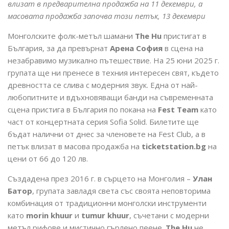
влизат в предварителна продажба на 11 декември, а
масовата продажба започва този петък, 13 декември
Монголските фолк-метъл шамани
The Hu
пристигат в
България, за да превърнат
Арена София
в сцена на
незабравимо музикално пътешествие. На 25 юни 2025 г.
групата ще ни пренесе в техния интересен свят, където
древността се слива с модерния звук. Една от най-
любопитните и вдъхновяващи банди на съвременната
сцена пристига в България по покана на
Fest Team
като
част от концертната серия Sofia Solid. Билетите ще
бъдат налични от днес за членовете на Fest Club, а в
петък влизат в масова продажба на
ticketstation.bg
на
цени от 66 до 120 лв.
Създадена през 2016 г. в сърцето на Монголия –
Улан
Батор
, групата завладя света със своята неповторима
комбинация от традиционни монголски инструменти
като
morin khuur
и
tumur khuur
, съчетани с модерни
метъл рифове и мистично гърлено пеене.
The Hu
не