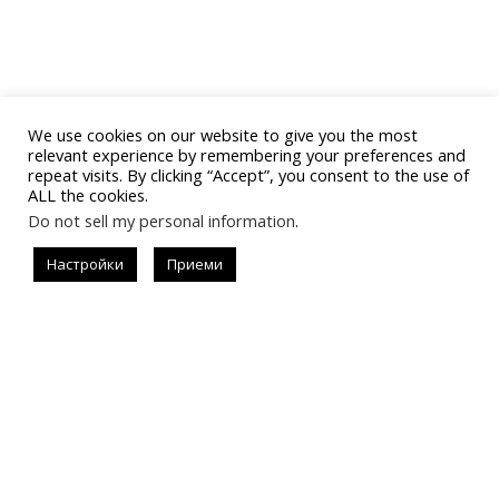
We use cookies on our website to give you the most
relevant experience by remembering your preferences and
repeat visits. By clicking “Accept”, you consent to the use of
ALL the cookies.
Do not sell my personal information
.
Последвай
Настройки
Приеми
#allistrend
За запитвания за реклама
instagram.com/allisondejollie
info@allistrend.com