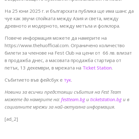
На 25 юни 2025 г. и българската публика ще има шанс да
чуе как звучи спойката между Азия и света, между
древното и модерното, между метъла и фолклора.
Повече информация можете да намерите на
https://www.thehuofficial.com. Ограничено количество
билети за членове на Fest Club на цени от 66 лв. влизат
в продажба днес, а масовата продажба стартира от
петък, 13 декември, в мрежата на
Ticket Station
.
Събитието във фейсбук е
тук
.
Н
овини за всички предстоящи събития на Fest Team
можете да намерите на:
festteam.bg
и
ticketstation.bg
и в
социалните мрежи за най-актуална информация.
[ad_2]