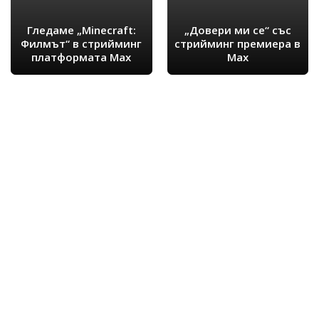
Гледаме „Minecraft:
„Довери ми се“ със
Филмът“ в стрийминг
стрийминг премиера в
платформата Max
Max