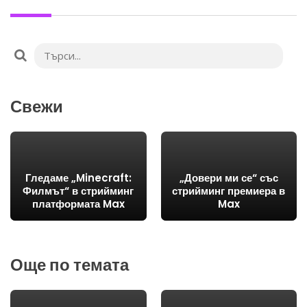
Свежи
Гледаме „Minecraft:
„Довери ми се“ със
Филмът“ в стрийминг
стрийминг премиера в
платформата Max
Max
Още по темата