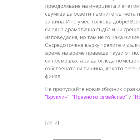
преодоляване на инерцията и апатия
съумява да освети тъмните кътчета н
за вина. И го умее толкова добре! Все
си една драматична съдба и ни среща 
изповедалня, но там не го чака ничие
Съсредоточена върху трелите и дълги
време на време правеше паузи от пол
си поеме дъх, а за да огледа помещен
собствената си тишина, докато песен
финал.
Не пропускайте новия сборник с разк
“Бруклин”
,
“Празното семейство”
и
“Н
[ad_2]