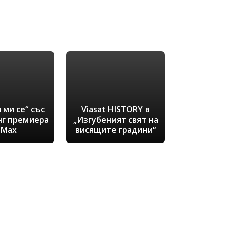
 ми се“ със
Viasat HISTORY в
нг премиера
„Изгубеният свят на
 Max
висящите градини“