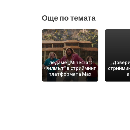
Още по темата
Гледаме „Minecraft:
„Довери
Филмът“ в стрийминг
стрийми
платформата Max
в