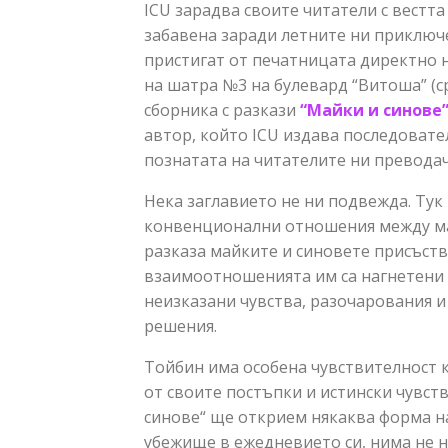
ICU зарадва своите читатели с вестта
забавена заради летните ни приключе
пристигат от печатницата директно на
на шатра №3 на булевард “Витоша” (
сборника с разкази
“Майки и синове
автор, който ICU издава последовате
познатата на читателите ни преводач
Нека заглавието не ни подвежда. Тук
конвенционални отношения между май
разказа майките и синовете присъств
взаимоотношенията им са нагнетени 
неизказани чувства, разочарования и
решения.
Тойбин има особена чувствителност къ
от своите постъпки и истински чувств
синове“ ще открием някаква форма на
убежище в ежедневието си, нима не н