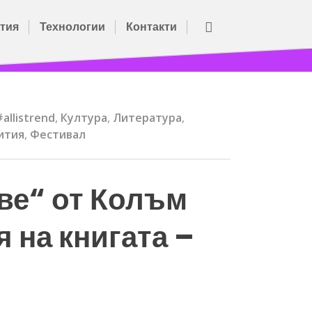
тия
Технологии
Контакти
#allistrend
,
Култура
,
Литература
,
ития
,
Фестивал
ве“ от Колъм
 на книгата –