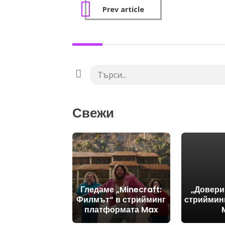
Prev article
Свежи
Гледаме „Minecraft:
„Довери
Филмът“ в стрийминг
стриймин
платформата Max