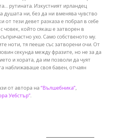
та… рутината. Изкустният ирландец
а душата ни, без да ни вменява чувство
ки от тези девет разказа е побрал в себе
с човек, който сякаш е затворен в
 съпричастно ухо. Само собственото му.
те ноти, тя пееше със затворени очи. От
овин секунда между фразите, но не за да
ието и хората, да им позволи да чуят
та наближаваше своя бавен, отчаян
ази от автора на
“Вълшебника”
,
ора Уебстър”
.