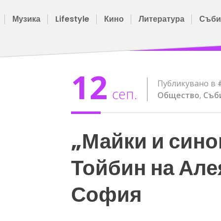
Музика
Lifestyle
Кино
Литература
Съби
12
Публикувано в
сеп.
Общество
,
Съб
„Майки и сино
Тойбин на Алея
София