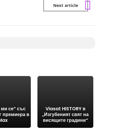
Next article
 ми се“ със
Viasat HISTORY в
г премиера в
„Изгубеният свят на
Max
висящите градини“