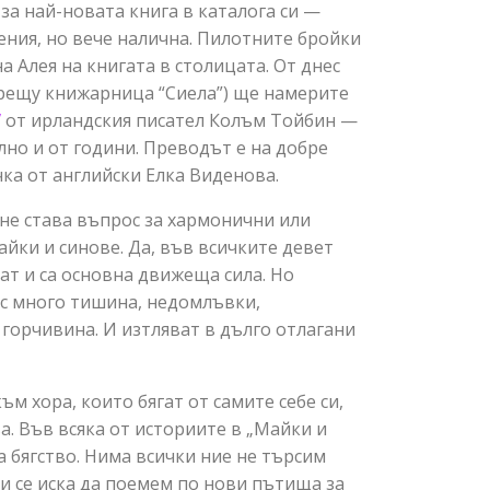
 за най-новата книга в каталога си —
ния, но вече налична. Пилотните бройки
 Алея на книгата в столицата. От днес
срещу книжарница “Сиела”) ще намерите
”
от ирландския писател Колъм Тойбин —
лно и от години. Преводът е на добре
ка от английски Елка Виденова.
 не става въпрос за хармонични или
ки и синове. Да, във всичките девет
ат и са основна движеща сила. Но
с много тишина, недомлъвки,
 горчивина. И изтляват в дълго отлагани
м хора, които бягат от самите себе си,
а. Във всяка от историите в „Майки и
 бягство. Нима всички ние не търсим
и се иска да поемем по нови пътища за