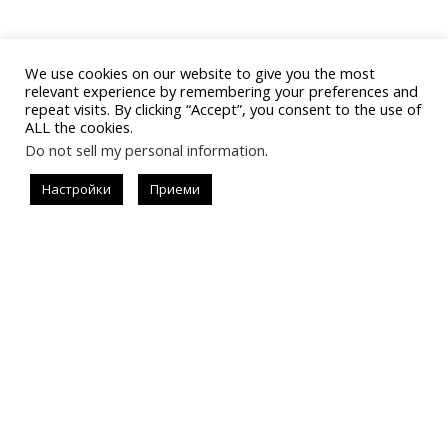
We use cookies on our website to give you the most
relevant experience by remembering your preferences and
repeat visits. By clicking “Accept”, you consent to the use of
ALL the cookies.
Do not sell my personal information
.
Последвай
Настройки
Приеми
#allistrend
За запитвания за реклама
instagram.com/allisondejollie
info@allistrend.com