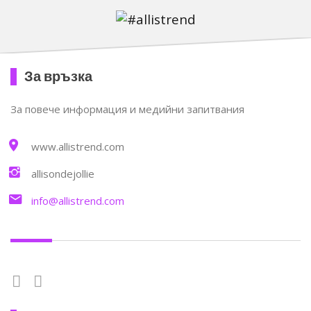
За връзка
За повече информация и медийни запитвания
www.allistrend.com
allisondejollie
info@allistrend.com