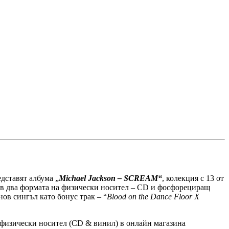
едставят албума „
Michael Jackson – SCREAM“
, колекция с 13 от
 в два формата на физически носител – CD и фосфорециращ
нов сингъл като бонус трак – “
Blood on the Dance Floor X
а физически носител (CD & винил) в онлайн магазина