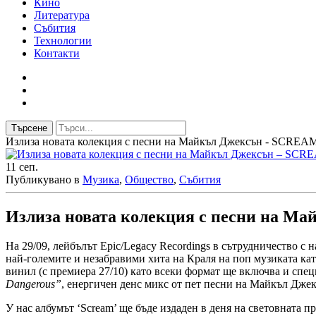
Кино
Литература
Събития
Технологии
Контакти
Търсене
Излиза новата колекция с песни на Майкъл Джексън - SCREAM - #
11
сеп.
Публикувано в
Музика
,
Общество
,
Събития
Излиза новата колекция с песни на М
На 29/09, лейбълът Epic/Legacy Recordings в сътрудничество с 
най-големите и незабравими хита на Краля на поп музиката ка
винил (с премиера 27/10) като всеки формат ще включва и спе
Dangerous”
, енергичен денс микс от пет песни на Майкъл Джекс
У нас албумът ‘Scream’ ще бъде издаден в деня на световната