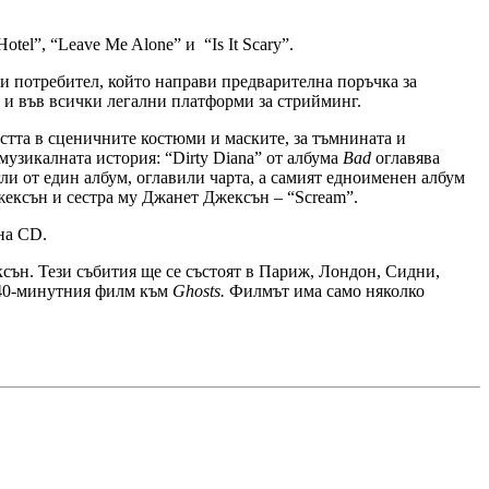
tel”, “Leave Me Alone” и “Is It Scary”.
ки потребител, който направи предварителна поръчка за
н и във всички легални платформи за стрийминг.
стта в сценичните костюми и маските, за тъмнината и
музикалната история: “Dirty Diana” от албума
Bad
оглавява
ли от един албум, оглавили чарта, а самият едноименен албум
жексън и сестра му Джанет Джексън – “Scream”.
на CD.
сън. Тези събития ще се състоят в Париж, Лондон, Сидни,
 40-минутния филм към
Ghosts.
Филмът има само няколко