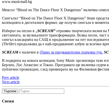
www.musicmall.bg
Миксът “Blood on The Dance Floor X Dangerous” включва семпли от
Сингълът “Blood on The Dance Floor X Dangerous” беше предст
колекцията в дигиталнен формат, ще получи сингъла в момента 
Изборът на песни в „
SCREAM”
отразява творческата визия на
светлината, за музикалните трансформации. Всяка песен, част о
сингъл класацията на САЩ в продължение на пет последователни
(
Thriller
) продължава да е най-продаваният албум за всички вр
SCREAM
е наличен в
iTunes за предварителни поръчки тук.
S
В подкрепа на новата колекция, Sony Music организира тази е
Берлин, Лос Анжелис и Токио. Програмата ще включва седем
публични прожекции, след премиерата му на Филмовия фестива
Prev article
Next article
Търсене
Свежи