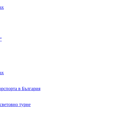
ax
“
ax
орспорта в България
световно турне