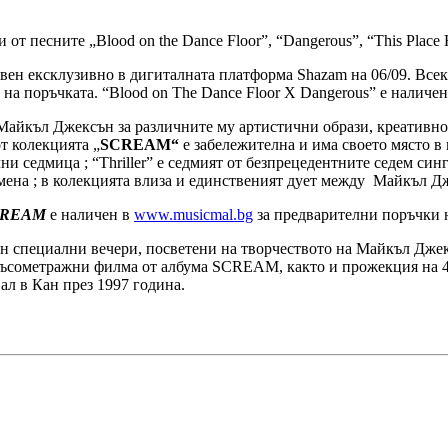
 песните „Blood on the Dance Floor”, “Dangerous”, “This Place Ho
авен ексклузивно в дигиталната платформа Shazam на 06/09. Все
на поръчката. “Blood on The Dance Floor X Dangerous” е наличе
 Майкъл Джексън за различните му артистични образи, креативно
т колекцията „
SCREAM“
е забележителна и има своето място в 
 седмица ; “Thriller” е седмият от безпрецедентните седем синг
емена ; в колекцията влиза и единственият дует между Майкъл Д
CREAM
е наличен в
www.musicmal.bg
за предварителни поръчки 
сен специални вечери, посветени на творчеството на Майкъл Джек
 късометражни филма от албума SCREAM, както и прожекция на
л в Кан през 1997 година.