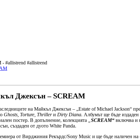
allistrend #allistrend
айкъл Джексън – SCREAM
наследниците на Майкъл Джексън – „Estate of Michael Jackson“ пр
то
Ghosts, Torture, Thriller
и
Dirty Diana.
Албумът ще бъде издаден
циален постер. В допълнение, колекцията
„
SCREAM“
включва и 
ън, създаден от дуото White Panda.
 премиера от Вирджиния Рекърдс/Sony Music и ще бъде наличен н