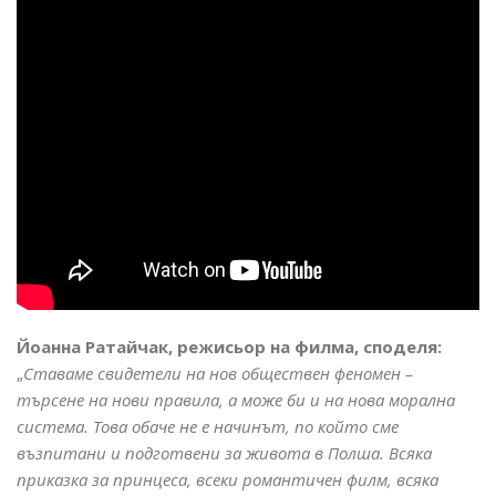
Йоанна Ратайчак, режисьор на филма, споделя:
„
Ставаме свидетели на нов обществен феномен –
търсене на нови правила, а може би и на нова морална
система. Това обаче не е начинът, по който сме
възпитани и подготвени за живота в Полша. Всяка
приказка за принцеса, всеки романтичен филм, всяка