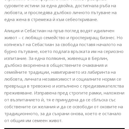
суровите истини за една двойка, достигнала ръба на
любовта, и проследява дълбоко личното пътуване на
една жена в стремежа ѝ към себеоткриване.
Алиция и Себастиан на пръв поглед водят идиличен
живот – с любящо семейство и проспериращ бизнес. Но
копнежът на Себастиан за свобода поставя началото на
бурно пътуване, което подлага връзката им на сериозно
изпитание. За една полякиня, живееща в Берлин,
дълбоко вкоренена в обществените очаквания и
семейните традиции, навигирането из лабиринта на
любовта, личната независимост и социалните норми се
превръща в тревожно и изпълнено с предизвикателства
преживяване. Изправена пред строгите рамки, наложени
от възпитанието ѝ, тя е принудена да се сблъска със
собствените си желания и да се освободи от оковите на
традиционното, за да съхрани онова, което е останало
от общия им семеен живот.