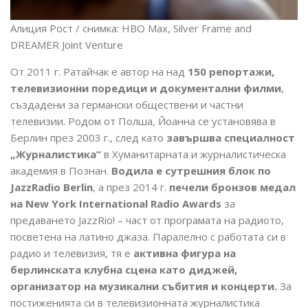
Алиция Рост / снимка: HBO Max, Silver Frame and
DREAMER Joint Venture
От 2011 г. Ратайчак е автор на над
150 репортажи,
телевизионни поредици и документални филми
,
създадени за германски обществени и частни
телевизии. Родом от Полша, Йоанна се установява в
Берлин през 2003 г., след като
завършва специалност
„Журналистика“
в Хуманитарната и журналистическа
академия в Познан.
Водила е сутрешния блок по
JazzRadio Berlin
, а през 2014 г.
печели бронзов медал
на New York International Radio Awards
за
предаването JazzRio! – част от програмата на радиото,
посветена на латино джаза. Паралелно с работата си в
радио и телевизия, тя е
активна фигура на
берлинската клубна сцена като диджей,
организатор на музикални събития и концерти.
За
постиженията си в телевизионната журналистика