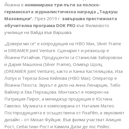
Йоанна е
номинирана три пъти за полско-
германската журналистическа награда „Тадеуш
Мазовецки“.
През 2019 г.
завършва престижната
обучителна програма DOK PRO
във Филмовото
училище на Вайда във Варшава.
„Довери ми се“ е копродукция на HBO Max, Silver Frame
и DREAMER Joint Venture. Сценарист и режисьор е
Йоанна Ратайчак. Продуценти са Станислав Заборовски
и Дария Машлона (Silver Frame), Оливър Щолц
(DREAMER Joint Venture), както и Ханка Кастелицова, Иза
Лопух и Тереза Бона Кейлова (HBO Max). Оператор е
Йоанна Пехота. Звукът е дело на Анна Ленарцик, Тибо
Вайлер и Ева Перхацова. Монтажът е поверен на
Патриция Пирог, а мениджър продукция е Юстина
Гавелко. Музиката е композирана от Наталия Матео.
Постпродукцията е осъществена от FixaFilm, а звуковият
дизайн – от Михал Фуйцик. Във филма участват Алиция
Рост, Себастиан Рост и Камила Дизи де лос Рейес.