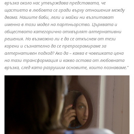
връзка около нас утвърждава представата, че
щастието в любовта се гради върху отношения между
двама. Нашите баби, лели и майки ни възпитават
именно в този модел на партньорство. Църквата и
обществото категорично отхвърлят алтернативни
решения. Но възможно ли е да се откъснем от тези
корени и съзнателно да се препрограмираме за
алтернативен подход? Ако да – каква е човешката цена
на тази трансформация и какво остава от любовната
връзка, след като разрушим основите, които познаваме.
“