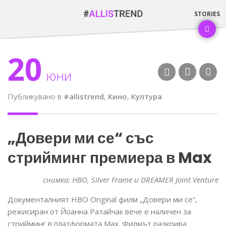
20
юни
Публикувано в
#allistrend
,
Кино
,
Култура
„Довери ми се“ със
стрийминг премиера в Max
снимка: HBO, Silver Frame и DREAMER Joint Venture
Документалният HBO Original филм „Довери ми се“,
режисиран от Йоанна Ратайчак вече е наличен за
стрийминг в платформата Max. Филмът разкрива