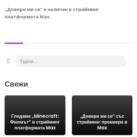
„Довери ми се“ е наличен в стрийминг
платформата Max.
Свежи
Гледаме „Minecraft:
„Довери ми се“ със
Филмът“ в стрийминг
стрийминг премиера в
платформата Max
Max