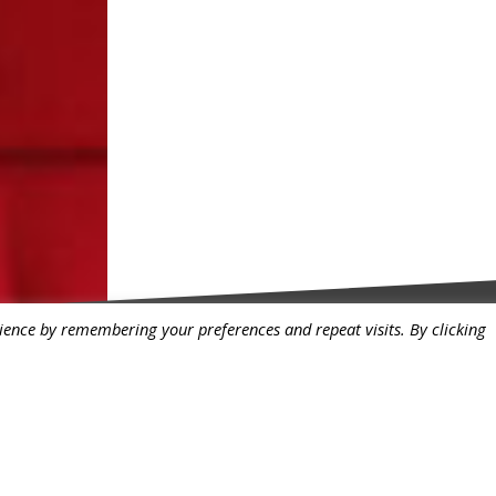
ience by remembering your preferences and repeat visits. By clicking
instagram.com/allisondejollie
Въпроси и отгов