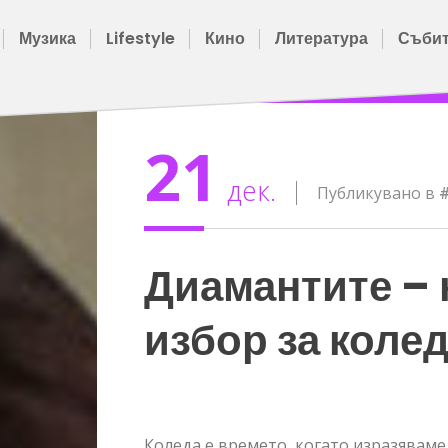
Музика
Lifestyle
Кино
Литература
Съби
21
дек.
Публикувано в
#
Диамантите –
избор за коле
Коледа е времето, когато изразявам