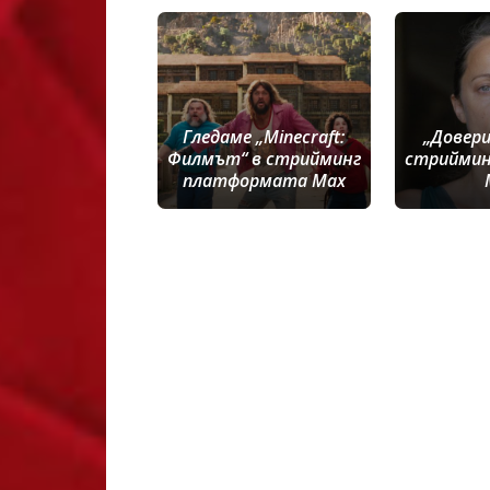
Гледаме „Minecraft:
„Довери
Филмът“ в стрийминг
стриймин
платформата Max