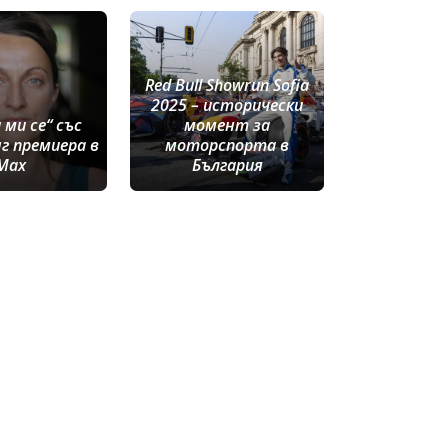
Red Bull Showrun Sofia
2025 – исторически
 ми се“ със
момент за
г премиера в
моторспорта в
Max
България