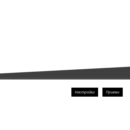
Настройки
Приеми
Последвай
ори
Полезни