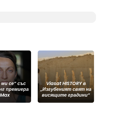
 ми се“ със
Viasat HISTORY в
нг премиера
„Изгубеният свят на
 Max
висящите градини“