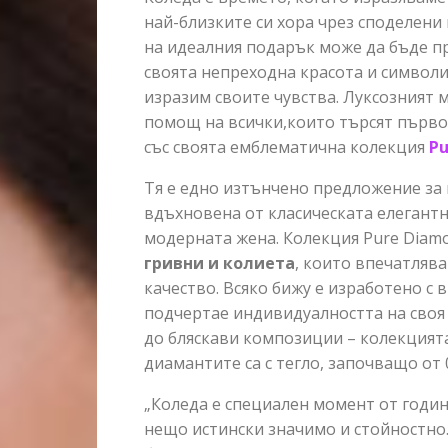
най-близките си хора чрез споделени
на идеалния подарък може да бъде п
своята непреходна красота и символи
изразим своите чувства. Луксозният 
помощ на всички,които търсят първо
със своята емблематична колекция
Pu
Тя е едно изтънчено предложение за 
вдъхновена от класическата елегантно
модерната жена. Колекция Pure Dia
гривни
и
колиета
, които впечатляв
качество. Всяко бижу е изработено с 
подчертае индивидуалността на своя
до бляскави композиции – колекцията 
диамантите са с тегло, започващо от 0
„Коледа е специален момент от годин
нещо истински значимо и стойностно.