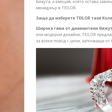
бижута, а емоция, която остава завин
мениджър в TEILOR.
Защо
да
изберете
TEILOR
тази
Кол
Широка
гама
от
диамантени
бижу
или модерни дизайни, TEILOR предла
за всеки повод с цени, започващи от 