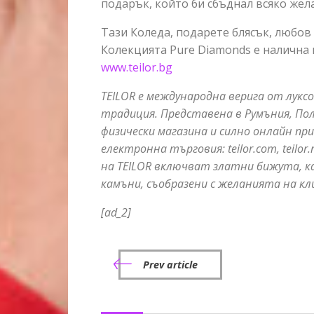
подарък, който би сбъднал всяко жел
Тази Коледа, подарете блясък, любов
Колекцията Pure Diamonds е налична 
www.teilor.bg
TEILOR
е
международна
верига
от
лукс
традиция
.
Представена
в
Румъния
,
По
физически
магазина
и
силно
онлайн
пр
електронна
търговия
: teilor.com, teilor.
на
TEILOR
включват
златни
бижута
,
к
камъни
,
съобразени
с
желанията
на
кл
[ad_2]
Prev article