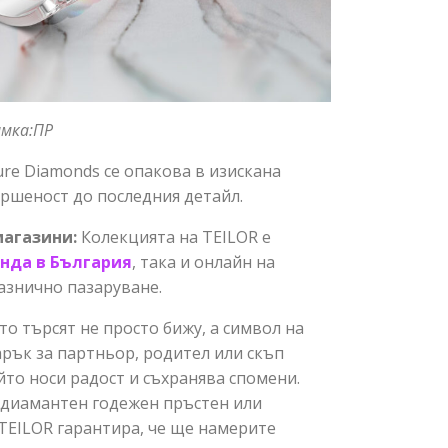
имка:ПР
ure Diamonds се опакова в изискана
ршеност до последния детайл.
магазини
:
Колекцията на TEILOR е
анда
в
България
, така и онлайн на
разнично пазаруване.
то търсят не просто бижу, а символ на
рък за партньор, родител или скъп
йто носи радост и съхранява спомени.
 диамантен годежен пръстен или
TEILOR гарантира, че ще намерите