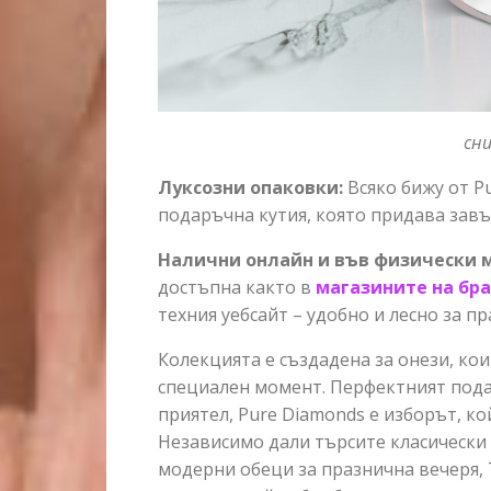
сн
Луксозни
опаковки
:
Всяко бижу от P
подаръчна кутия, която придава завъ
Налични
онлайн
и
във
физически
достъпна както в
магазините
на
бр
техния уебсайт – удобно и лесно за п
Колекцията е създадена за онези, кои
специален момент. Перфектният пода
приятел, Pure Diamonds е изборът, ко
Независимо дали търсите класически
модерни обеци за празнична вечеря, 