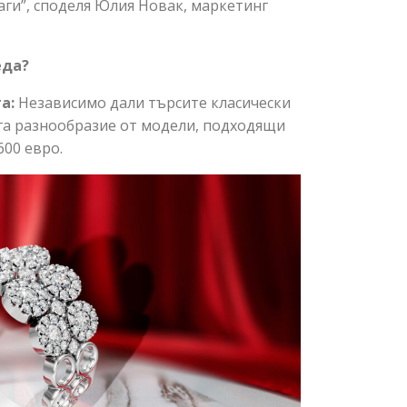
аги”, споделя Юлия Новак, маркетинг
еда
?
та
:
Независимо дали търсите класически
га разнообразие от модели, подходящи
600 евро.