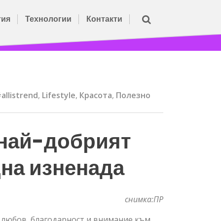
тия
Технологии
Контакти
allistrend
,
Lifestyle
,
Красота
,
Полезно
 най-добрият
дна изненада
снимка:ПР
е любов, благодарност и внимание към