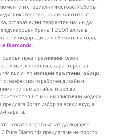
 моменти и специални жестове. Изборът
редизвикателство, но диамантите, със
ка, остават един перфектен начин да
международен бранд TEILOR влиза в
класни подаръци за любимите си хора,
re Diamonds
.
подарък през празничния сезон,
ст и изискания стил, характерен за
monds включва
изящни
пръстени
,
обици
,
ат с перфектно изработен дизайн и
внимание към детайла и цел да
 притежател. От минималистични модели
предлага богат избор за всеки вкус, а
,4 карата.
ата, когато хората искат да подарят
 С Pure Diamonds предлагаме не просто