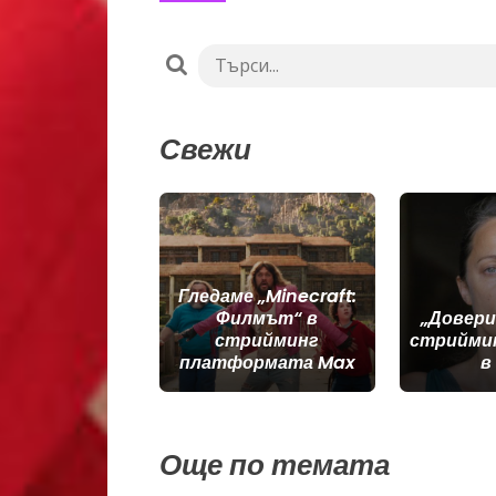
Свежи
Гледаме „Minecraft:
Филмът“ в
„Довери
стрийминг
стрийми
платформата Max
в
Още по темата