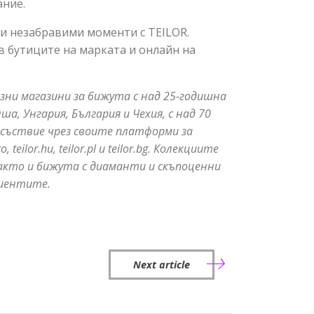
ание.
 и незабравими моменти с TEILOR.
в бутиците на марката и онлайн на
озни
магазини
за
бижута
с
над
25-
годишна
лша
,
Унгария
,
България
и
Чехия
,
с
над
70
исъствие
чрез
своите
платформи
за
ro, teilor.hu, teilor.pl
и
teilor.bg.
Колекциите
акто
и
бижута
с
диаманти
и
скъпоценни
иентите
.
Next article