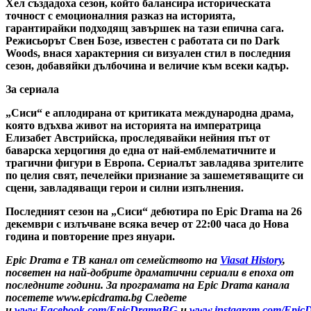
Хел създадоха сезон, който балансира историческата
точност с емоционалния разказ на историята,
гарантирайки подходящ завършек на тази епична сага.
Режисьорът Свен Бозе, известен с работата си по Dark
Woods, внася характерния си визуален стил в последния
сезон, добавяйки дълбочина и величие към всеки кадър.
За сериала
„Сиси“ е аплодирана от критиката международна драма,
която вдъхва живот на историята на императрица
Елизабет Австрийска, проследявайки нейния път от
баварска херцогиня до една от най-емблематичните и
трагични фигури в Европа. Сериалът завладява зрителите
по целия свят, печелейки признание за зашеметяващите си
сцени, завладяващи герои и силни изпълнения.
Последният сезон на „Сиси“ дебютира по Epic Drama на 26
декември с излъчване всяка вечер от 22:00 часа до Нова
година и повторение през януари.
Epic Drama
е ТВ канал от семейството на
Viasat History
,
посветен на най-добрите драматични сериали в епоха от
последните години. За програмата на Epic Drama канала
посетете www.epicdrama.bg Следете
и
www.Facebook.com/EpicDramaBG
и
www.instagram.com/Epic