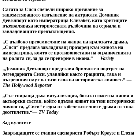
Сагата за Сиси спечели широко признание за
зашеметяващото изпълнение на актрисата Доминик
Девънпорт като императрица Елизабет, като критиците
възхваляваха историческата дълбочина на сериала и
завладяващите превъплъщения.
„С дълбоко преосмисляне на жанра на кралската драма,
„Сиси“ предлага завладяващ прозорец към живота на
императрица, която се противопостави на ограниченията
на ролята си, за да се превърне в икона.“ —
Variety
„Доминик Девънпорт представя брилянтен портрет на
легендарната Сиси, улавяйки както грацията, така и
вътрешния смут на тази сложна историческа личност.“ —
The Hollywood Reporter
„Със спираща дъха визуализация, богата сюжетна линия и
актьорски състав, който вдъхва живот на тези исторически
личности, „Сиси“ е една от забележителните драми от това
десетилетие.“—
TV Today
Зад кулисите
Завръщащите се главни сценаристи Робърт Краузе и Елена