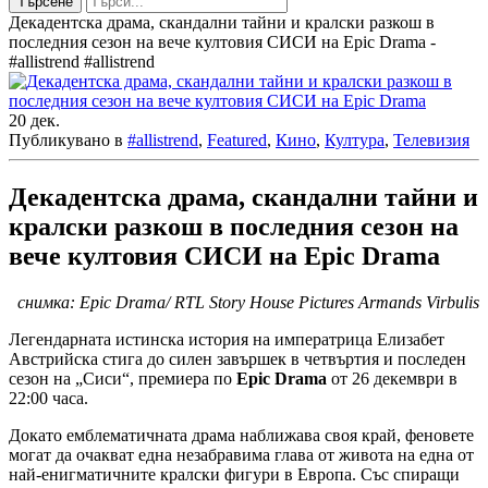
Търсене
Декадентска драма, скандални тайни и кралски разкош в
последния сезон на вече култовия СИСИ на Epic Drama -
#allistrend #allistrend
20
дек.
Публикувано в
#allistrend
,
Featured
,
Кино
,
Култура
,
Телевизия
Декадентска драма, скандални тайни и
кралски разкош в последния сезон на
вече култовия СИСИ на Epic Drama
снимка: Epic Drama/
RTL Story House Pictures Armands Virbulis
Легендарната истинска история на императрица Елизабет
Австрийска стига до силен завършек в четвъртия и последен
сезон на „Сиси“, премиера по
Epic Drama
от 26 декември в
22:00 часа.
Докато емблематичната драма наближава своя край, феновете
могат да очакват една незабравима глава от живота на една от
най-енигматичните кралски фигури в Европа. Със спиращи