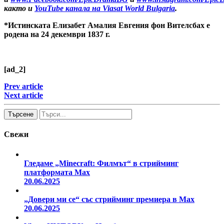
както и
YouTube канала на Viasat World Bulgaria
.
*Истинската Елизабет Амалия Евгения фон Вителсбах е
родена на 24 декември 1837 г.
[ad_2]
Prev article
Next article
Търсене
Свежи
Гледаме „Minecraft: Филмът“ в стрийминг
платформата Max
20.06.2025
„Довери ми се“ със стрийминг премиера в Max
20.06.2025