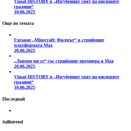
Viasat HISTORY в „Изгубеният свят на висящите
градини“
10.06.2025
Още по темата
Гледаме „Minecraft: Филмът“ в стрийминг
платформата Max
20.06.2025
„Довери ми се“ със стрийминг премиера в Max
20.06.2025
Viasat HISTORY в „Изгубеният свят на висящите
градини“
10.06.2025
Последвай
#allistrend