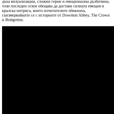
дъха визуализации, сложни герои и емоционална дълбочина,
този последен сезон обещава да достави силната емоция и
кралска интрига, които почитателите обикнаха,
съизмервайките се с историите от Downton Abbey, The Crown
и Bridgerton.