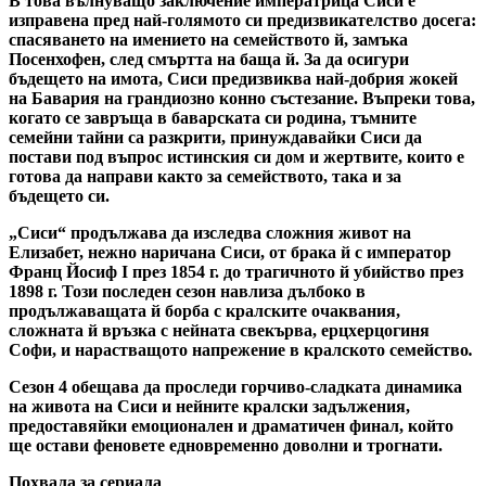
В това вълнуващо заключение императрица Сиси е
изправена пред най-голямото си предизвикателство досега:
спасяването на имението на семейството й, замъка
Посенхофен, след смъртта на баща й. За да осигури
бъдещето на имота, Сиси предизвиква най-добрия жокей
на Бавария на грандиозно конно състезание. Въпреки това,
когато се завръща в баварската си родина, тъмните
семейни тайни са разкрити, принуждавайки Сиси да
постави под въпрос истинския си дом и жертвите, които е
готова да направи както за семейството, така и за
бъдещето си.
„Сиси“ продължава да изследва сложния живот на
Елизабет, нежно наричана Сиси, от брака й с император
Франц Йосиф I през 1854 г. до трагичното й убийство през
1898 г. Този последен сезон навлиза дълбоко в
продължаващата й борба с кралските очаквания,
сложната й връзка с нейната свекърва, ерцхерцогиня
Софи, и нарастващото напрежение в кралското семейство
.
Сезон 4 обещава да проследи горчиво-сладката динамика
на живота на Сиси и нейните кралски задължения,
предоставяйки емоционален и драматичен финал, който
ще остави феновете едновременно доволни и трогнати.
Похвала за сериала