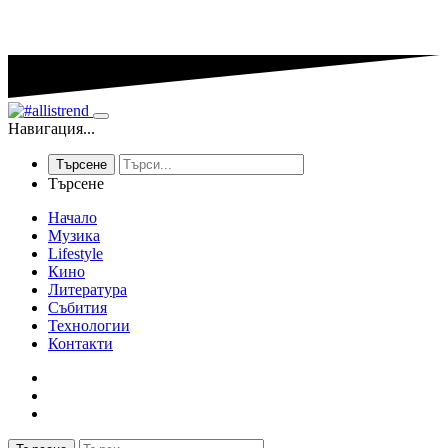
Навигация...
Търсене
Търсене
Начало
Музика
Lifestyle
Кино
Литература
Събития
Технологии
Контакти