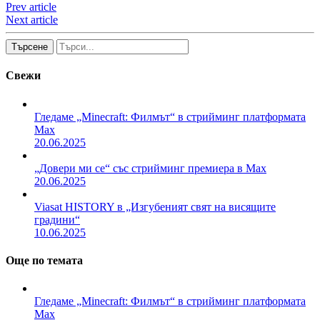
Prev article
Next article
Търсене
Свежи
Гледаме „Minecraft: Филмът“ в стрийминг платформата
Max
20.06.2025
„Довери ми се“ със стрийминг премиера в Max
20.06.2025
Viasat HISTORY в „Изгубеният свят на висящите
градини“
10.06.2025
Още по темата
Гледаме „Minecraft: Филмът“ в стрийминг платформата
Max