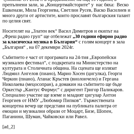
препълнени зали, за „Концертмайсторите“ у нас бяха: Веско
Ешкенази, Мила Георгиева, Светлин Русев, Васко Василиев и
много други от артистите, които прославят българския талант
по целия свят.
Носителят на „Златен век“ Васил Димитров и екипът на
„Фреш радио груп“ ще отбележат
„30 години ефирно радио
за класическа музика в България“
с голям концерт в зала
„България“ , на 07 декември 2024г.
Събитието е част от програмата на 24-тия „Европейски
музикален фестивал“, с подкрепата на Министерство на
културата и Столичната община. На сцената ще излязат
Людмил Ангелов (пиано), Марио Хосен (цигулка), Георги
Черкин (пиано), Атанас Кръстев (виолончело) и Гергана
Николаева (мецосопран), а домакин на събитието ще бъде
Оркестър „Кантус Фирмус“ с диригент Григор Паликаров.
Специално участие ще вземе и младият цигулар Антон
Георгиев от НМУ „Любомир Пипков“. Тържествената
концертна вечер ще представи на публиката палитра от
емоции и музикални образи от Моцарт, Бизе, Шопен,
Паганини, Шуман, Чайковски или Равел.
[ad_2]