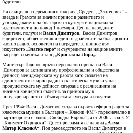
будители.
На официална церемония в галерия „Средец“, „Златен век“ –
звезда и Грамота за значим принос в развитието и
утвърждаването на българската култура и национална
идентичност и по повод 1 ноември, Ден на народните
будители, получи и
Васил Димитров.
Васил Димитров
е диригент, общественик и един от доайените на българското
частно радио, основател на наградите за принос към
изкуството „
Златно перо
“ и съучредител на националните
награди за музика и танц „
Кристална Лира
„.
Министър Тодоров връчи персонално призът на Васил
Димитров за активната му професионална и обществена
дейност, мениджърската му работа като създател на
единственото ефирно радио за класическа музика у нас,
продуцентската му дейност, свързана с реализацията на
значими концертни събития, за приноса му в
популяризирането на българската култура и изкуство.
През 1994г Васил Димитров създава първото ефирно радио за
класическа музика в България –„Класик ФМ“- първоначално в
партньорство с радио „Свободна Европа“, а от 2006г. със СУ
„Климент Охридски“. Днес програмата се нарича
„Алма
Матер КласикА“.
Под ръководството на Васил Димитров в