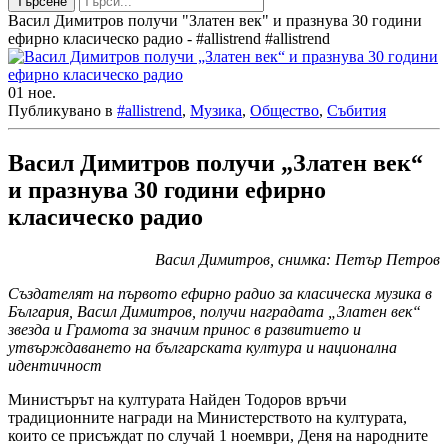
Търсене
Васил Димитров получи "Златен век" и празнува 30 години
ефирно класическо радио - #allistrend #allistrend
01
ное.
Публикувано в
#allistrend
,
Музика
,
Общество
,
Събития
Васил Димитров получи „Златен век“
и празнува 30 години ефирно
класическо радио
Васил Димитров, снимка: Петър Петров
Създателят на първото ефирно радио за класическа музика в
България, Васил Димитров, получи наградата „Златен век“
звезда и Грамота за значим принос в развитието и
утвърждаването на българската култура и национална
идентичност
Министърът на културата Найден Тодоров връчи
традиционните награди на Министерството на културата,
които се присъждат по случай 1 ноември, Деня на народните