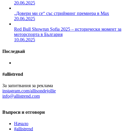
20.06.2025
„Довери ми се“ със стрийминг премиера в Max
20.06.2025
Red Bull Showrun Sofia 2025 – исторически момент за
моторспорта в България
10.06.2025
Последвай
#allistrend
За запитвания за реклама
instagram.com/allisondejollie
info@allistrend.com
Въпроси и отговори
Начало
#allistrend