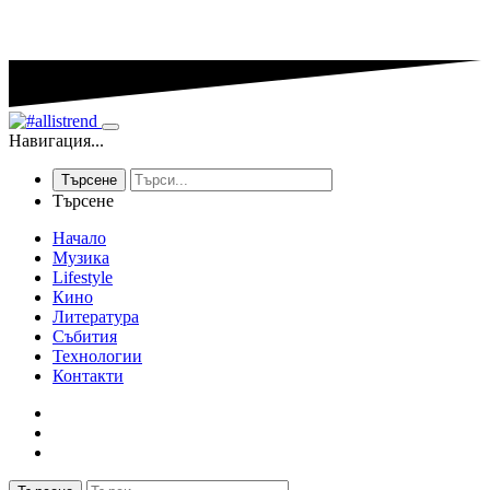
Навигация...
Търсене
Търсене
Начало
Музика
Lifestyle
Кино
Литература
Събития
Технологии
Контакти