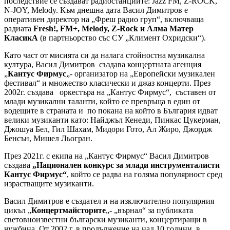
последствие се създават радиостанциите: Jazz FM, Z-ROCK,
N-JOY, Melody. Към днешна дата Васил Димитров е
оперативен директор на „Фреш радио груп“, включваща
радиата
Fresh!, FM+, Melody, Z-Rock и Алма Матер
КласикА
(в партньорство със СУ „Климент Охридски“).
Като част от мисията си да налага стойностна музикална
култура, Васил Димитров създава концертната агенция
„
Кантус Фирмус
„- организатор на „Европейски музикален
фестивал“ и множество класически и джаз концерти. През
2002г. създава оркестъра на „Кантус Фирмус“, съставен от
млади музикални таланти, който се превръща в един от
водещите в страната и по покана на който в България идват
велики музиканти като: Найджъл Кенеди, Пинкас Цукерман,
Джошуа Бел, Гил Шахам, Мидори Гото, Ал Жиро, Джордж
Бенсън, Мишел Льогран.
През 2021г. с екипа на „Кантус Фирмус“ Васил Димитров
създава
„Национален конкурс за млади инструменталисти
Кантус Фирмус“
, който се радва на голяма популярност сред
израстващите музиканти.
Васил Димитров е създател и на изключително популярния
цикъл „
Концертмайсторите
„- „върнал“ за публиката
световноизвестни български музиканти, концертиращи в
чужбина. От 2002 г. в продължение на над 10 години, в